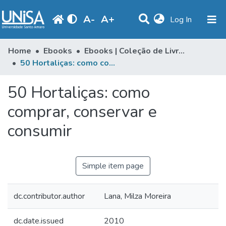
A
-
A
+
(current)
Log In
Communities & Collections
Home
Ebooks
Ebooks | Coleção de Livros
50 Hortaliças: como comprar, conservar e consumir
Statistics
50 Hortaliças: como
Browse
comprar, conservar e
Produção Docente
consumir
Library
Periodicals
Simple item page
dc.contributor.author
Lana, Milza Moreira
dc.date.issued
2010