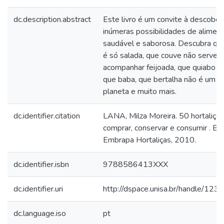
dc.description.abstract
Este livro é um convite à descober
inúmeras possibilidades de alimen
saudável e saborosa. Descubra que
é só salada, que couve não serve s
acompanhar feijoada, que quiabo é
que baba, que bertalha não é um s
planeta e muito mais.
dc.identifier.citation
LANA, Milza Moreira. 50 hortaliça
comprar, conservar e consumir . Bras
Embrapa Hortaliças, 2010.
dc.identifier.isbn
9788586413XXX
dc.identifier.uri
http://dspace.unisa.br/handle/1
dc.language.iso
pt