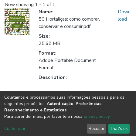
Now showing
1 - 1 of 1
Name:
Down
50 Hortaliças: como comprar,
load
conservar e consumir.pdf
Size:
25.68 MB
Format:
Adobe Portable Document
Format
Description:
Collections
Coletamos e processamos suas informações pessoais para os
seguintes propósitos:
Autenticação, Preferências,
Ebooks | Coleção de Livros
Reconhecimento e Estatísticas
.
Para aprender mais, por favor leia nossa
privacy policy
.
DSpace software
copyright © 2002-2026
LYRASIS
Customizar
Recusar
That's ok
Cookie settings
Send Feedback