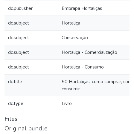
dc.publisher
Embrapa Hortaliças
dc.subject
Hortaliça
dc.subject
Conservação
dc.subject
Hortaliça - Comercialização
dc.subject
Hortaliça - Consumo
dc.title
50 Hortaliças: como comprar, cons
consumir
dc.type
Livro
Files
Original bundle