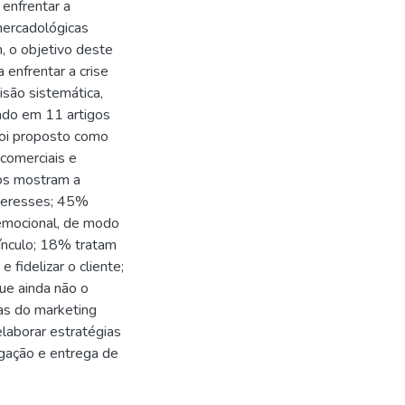
enfrentar a
mercadológicas
, o objetivo deste
 enfrentar a crise
são sistemática,
ado em 11 artigos
 foi proposto como
comerciais e
dos mostram a
nteresses; 45%
 emocional, de modo
 vínculo; 18% tratam
 fidelizar o cliente;
e ainda não o
as do marketing
laborar estratégias
lgação e entrega de