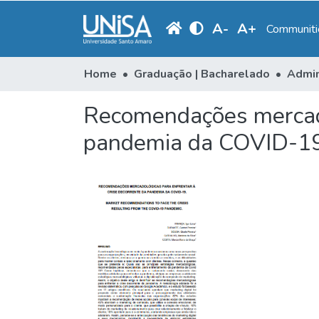
A
-
A
+
Communitie
Home
Graduação | Bacharelado
Admin
Recomendações mercadol
pandemia da COVID-1