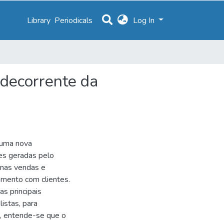
Library
Periodicals
Log In
 decorrente da
 uma nova
ões geradas pelo
 nas vendas e
namento com clientes.
s principais
istas, para
, entende-se que o