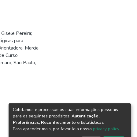
isele Pereira;
gicas para
rientadora: Marcia
 de Curso
maro, São Paulo,
Coletamos e processamos suas informações pessoais
para os seguintes propósitos:
Autenticação,
Preferências, Reconhecimento e Estatísticas
.
Para aprender mais, por favor leia nossa
privacy policy
.