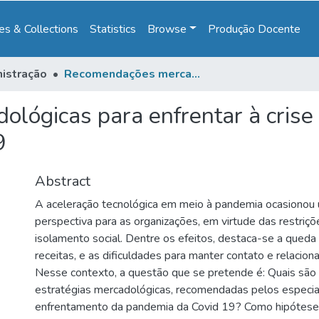
s & Collections
Statistics
Browse
Produção Docente
istração
Recomendações mercadológicas para enfrentar à crise decorrente da pandemia da COVID-19
ógicas para enfrentar à crise
9
Abstract
A aceleração tecnológica em meio à pandemia ocasionou
perspectiva para as organizações, em virtude das restriç
isolamento social. Dentre os efeitos, destaca-se a queda
receitas, e as dificuldades para manter contato e relacio
Nesse contexto, a questão que se pretende é: Quais são a
estratégias mercadológicas, recomendadas pelos especial
enfrentamento da pandemia da Covid 19? Como hipótese