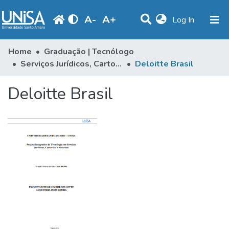
A
-
A
+
(current)
Log In
Communities & Collections
Home
Graduação | Tecnólogo
Serviços Jurídicos, Cartorários e Notariais
Deloitte Brasil
Statistics
Deloitte Brasil
Browse
Produção Docente
Library
Periodicals