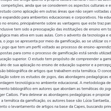
 competições, ainda que se considerem os aspectos culturais e em
estudo como aplicação em outras áreas que não sejam voltadas 
e expandido para ambientes educacionais e corporativos. Na ed
 no ensino, principalmente sobre as vantagens que este traz pa
 Inclusive tem sido a preocupação das instituições de ensino em 
ógica mais ativa em suas aulas. Com o advento da tecnologia 
, o jogo se apresenta por meio da gamificação, ao se utilizar o
 jogo que tem um perfil voltado ao processo de ensino-aprendi
spostas para como o processo de gamificação está sendo utiliz
ucação superior. O estudo tem propósito de compreender a gami
ário de sua aplicação no ensino de educação superior e a percep
ão bibliográfica de artigos que trabalhem esta temática. O concei
lação sobre os estudos de jogos, das abordagens pedagógicas 
dagem tecnológica no ambiente educacional. A metodologia de p
mento bibliográfico em autores que abordam as temáticas do jog
ger Caillois. Para delinear as abordagens pedagógicas e propicia
a temática da gamificação, os autores base são Lúcia Santaella,
nto o levantamento de artigos na base da Capes, buscando pri