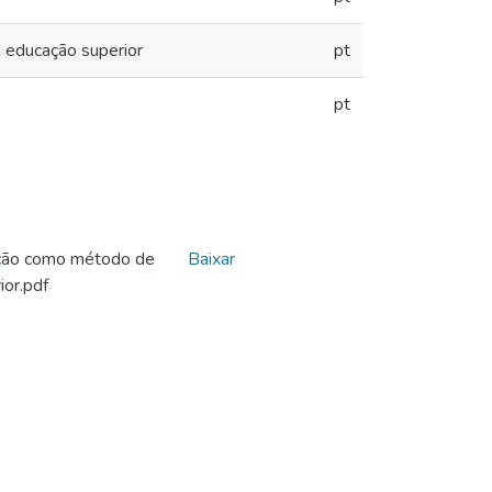
 educação superior
pt
pt
cação como método de
Baixar
or.pdf