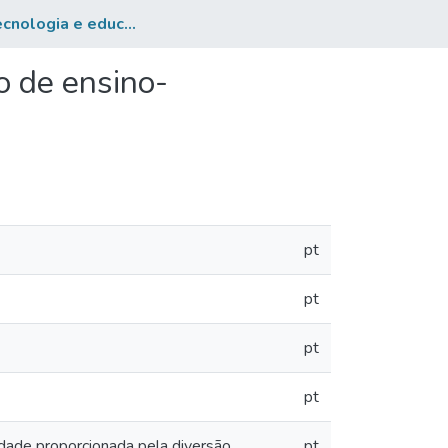
Jogo, tecnologia e educação: a gamificação como método de ensino-aprendizagem na educação superior
o de ensino-
pt
pt
pt
pt
rdade proporcionada pela diversão,
pt