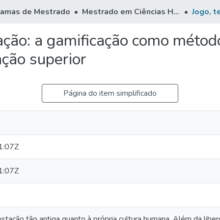
ramas de Mestrado
Mestrado em Ciências Humanas
cação: a gamificação como métod
ção superior
Página do item simplificado
1:07Z
1:07Z
stação tão antiga quanto à própria cultura humana. Além da libe