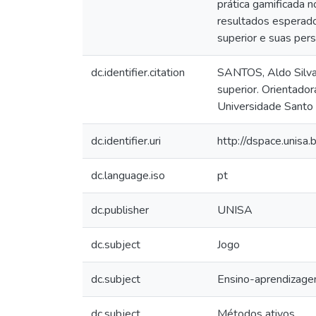
prática gamificada 
resultados esperado
superior e suas pe
dc.identifier.citation
SANTOS, Aldo Silva
superior. Orientado
Universidade Santo
dc.identifier.uri
http://dspace.unis
dc.language.iso
pt
dc.publisher
UNISA
dc.subject
Jogo
dc.subject
Ensino-aprendizag
dc.subject
Métodos ativos