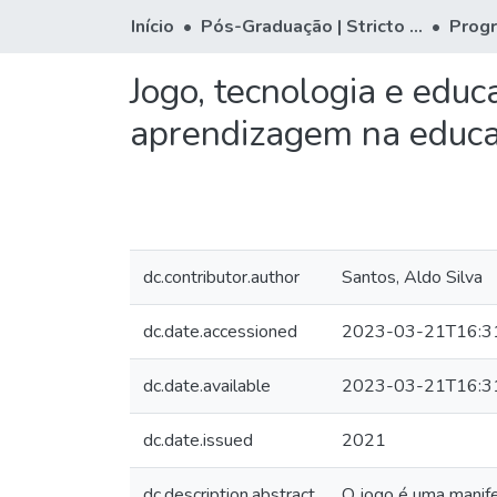
Início
Pós-Graduação | Stricto Sensu
Prog
Jogo, tecnologia e edu
aprendizagem na educa
dc.contributor.author
Santos, Aldo Silva
dc.date.accessioned
2023-03-21T16:3
dc.date.available
2023-03-21T16:3
dc.date.issued
2021
dc.description.abstract
O jogo é uma manife