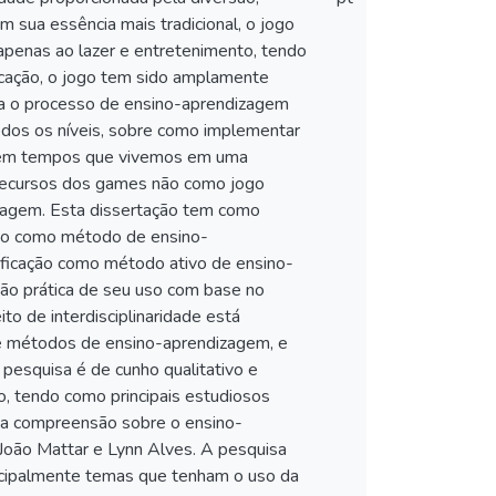
 sua essência mais tradicional, o jogo
apenas ao lazer e entretenimento, tendo
ucação, o jogo tem sido amplamente
ra o processo de ensino-aprendizagem
todos os níveis, sobre como implementar
e em tempos que vivemos em uma
s recursos dos games não como jogo
zagem. Esta dissertação tem como
ado como método de ensino-
ficação como método ativo de ensino-
ção prática de seu uso com base no
to de interdisciplinaridade está
e métodos de ensino-aprendizagem, e
esquisa é de cunho qualitativo e
o, tendo como principais estudiosos
r a compreensão sobre o ensino-
 João Mattar e Lynn Alves. A pesquisa
ncipalmente temas que tenham o uso da