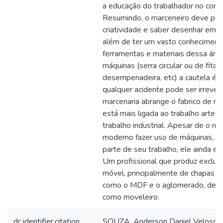
a educação do trabalhador no cont
Resumindo, o marceneiro deve pos
criatividade e saber desenhar em p
além de ter um vasto conheciment
ferramentas e materiais dessa áre
máquinas (serra circular ou de fita, 
desempenadeira, etc) a cautela é pr
qualquer acidente pode ser irrevers
marcenaria abrange o fabrico de m
está mais ligada ao trabalho artes
trabalho industrial. Apesar de o ma
moderno fazer uso de máquinas, p
parte de seu trabalho, ele ainda é 
Um profissional que produz exclu
móvel, principalmente de chapas in
como o MDF e o aglomerado, desi
como moveleiro.
dc.identifier.citation
SOUZA, Anderson Daniel Veloso e 