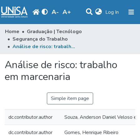
A
-
A
+
(current)
Log In
Communities & Collections
Home
Graduação | Tecnólogo
Segurança do Trabalho
Statistics
Análise de risco: trabalho em marcenaria
Browse
Análise de risco: trabalho
Produção Docente
em marcenaria
Library
Periodicals
Simple item page
dc.contributor.author
Souza, Anderson Daniel Veloso e
dc.contributor.author
Gomes, Henrique Ribeiro