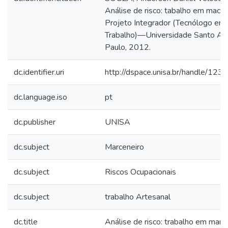
Análise de risco: tabalho em macen
Projeto Integrador (Tecnólogo em
Trabalho)—Universidade Santo Am
Paulo, 2012.
dc.identifier.uri
http://dspace.unisa.br/handle/1
dc.language.iso
pt
dc.publisher
UNISA
dc.subject
Marceneiro
dc.subject
Riscos Ocupacionais
dc.subject
trabalho Artesanal
dc.title
Análise de risco: trabalho em marc