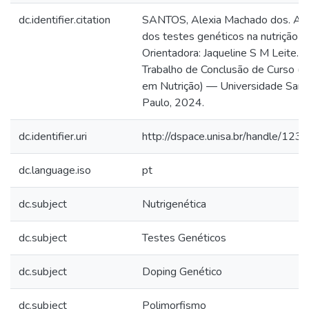
dc.identifier.citation
SANTOS, Alexia Machado dos. Apli
dos testes genéticos na nutrição e
Orientadora: Jaqueline S M Leite. 2
Trabalho de Conclusão de Curso (
em Nutrição) — Universidade San
Paulo, 2024.
dc.identifier.uri
http://dspace.unisa.br/handle/1
dc.language.iso
pt
dc.subject
Nutrigenética
dc.subject
Testes Genéticos
dc.subject
Doping Genético
dc.subject
Polimorfismo