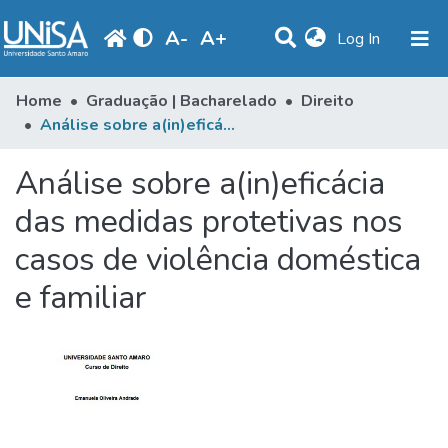
A
-
A
+
(current)
Log In
Communities & Collections
Home
Graduação | Bacharelado
Direito
Análise sobre a(in)eficácia das medidas protetivas nos casos de violência doméstica e familiar
Statistics
Análise sobre a(in)eficácia
Browse
das medidas protetivas nos
Produção Docente
casos de violência doméstica
Library
e familiar
Periodicals