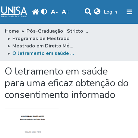
A
-
A
+
(current)
Log In
Communities & Collections
Home
Pós-Graduação | Stricto Sensu
Programas de Mestrado
Statistics
Mestrado em Direito Médico
O letramento em saúde para uma eficaz obtenção do consentimento informado
Browse
Produção Docente
O letramento em saúde
Library
para uma eficaz obtenção do
consentimento informado
Periodicals