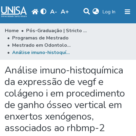
A
-
A
+
(current)
Log In
Communities & Collections
Home
Pós-Graduação | Stricto Sensu
Programas de Mestrado
Statistics
Mestrado em Odontologia
Análise imuno-histoquímica da expressão de vegf e colágeno i em procedimento de ganho ósseo vertical em enxertos xenógenos, associados ao rhbmp-2
Browse
Produção Docente
Análise imuno-histoquímica
Library
da expressão de vegf e
colágeno i em procedimento
Periodicals
de ganho ósseo vertical em
enxertos xenógenos,
associados ao rhbmp-2