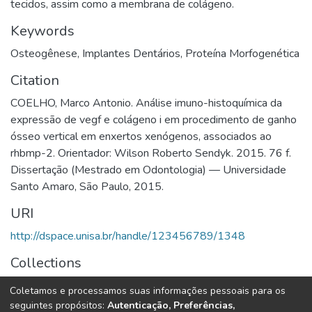
tecidos, assim como a membrana de colágeno.
Keywords
Osteogênese
,
Implantes Dentários
,
Proteína Morfogenética
Citation
COELHO, Marco Antonio. Análise imuno-histoquímica da
expressão de vegf e colágeno i em procedimento de ganho
ósseo vertical em enxertos xenógenos, associados ao
rhbmp-2. Orientador: Wilson Roberto Sendyk. 2015. 76 f.
Dissertação (Mestrado em Odontologia) — Universidade
Santo Amaro, São Paulo, 2015.
URI
http://dspace.unisa.br/handle/123456789/1348
Collections
Mestrado em Odontologia
Coletamos e processamos suas informações pessoais para os
seguintes propósitos:
Autenticação, Preferências,