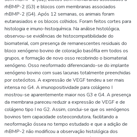
rhBMP-2 (G3) e blocos com membranas associados
rhBMP-2 (G4). Após 12 semanas, os animais foram
eutanasiados e os blocos colhidos. Foram feitos cortes para
histologia e imuno-histoquímica. Na análise histológica,
observou-se evidências de histocompatibilidade do
biomaterial, com presença de remanescentes residuais do
bloco xenógeno bovino de coloração basófila em todos os
grupos, e formação de novo osso recobrindo o biomaterial
xenógeno. Osso neoformado diferenciando-se do implante
xenógeno bovino com suas lacunas totalmente preenchidas
por osteócitos. A expressão de VEGF tendeu a ser mais
intensa no G4. A imunopositividade para colágeno I
mostrou-se aparentemente maior nos G3 e G4. A presença
da membrana pareceu reduzir a expressão de VEGF e de
colágeno tipo I no G2. Assim, conclui-se que os xenógenos
bovinos tem capacidade osteocondutora, facilitando a
neoformação óssea no tempo estudado e que a adição de
rhBMP-2 não modificou a observação histológica dos