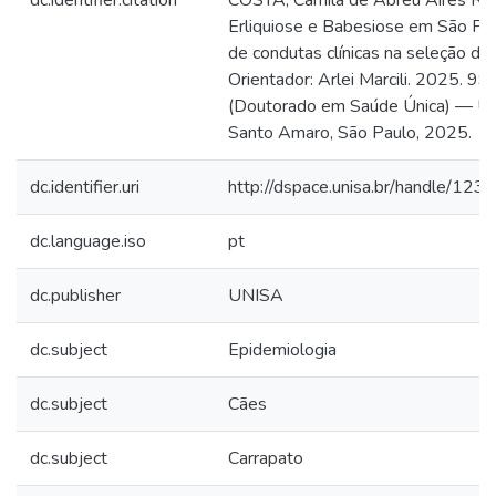
dc.identifier.citation
COSTA, Camila de Abreu Aires Ribe
Erliquiose e Babesiose em São Pau
de condutas clínicas na seleção de
Orientador: Arlei Marcili. 2025. 99 
(Doutorado em Saúde Única) — Un
Santo Amaro, São Paulo, 2025.
dc.identifier.uri
http://dspace.unisa.br/handle/1
dc.language.iso
pt
dc.publisher
UNISA
dc.subject
Epidemiologia
dc.subject
Cães
dc.subject
Carrapato