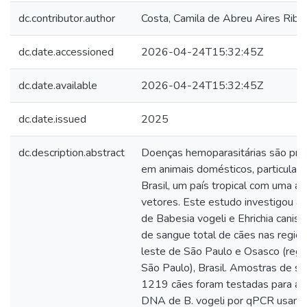
dc.contributor.author
Costa, Camila de Abreu Aires Ribei
dc.date.accessioned
2026-04-24T15:32:45Z
dc.date.available
2026-04-24T15:32:45Z
dc.date.issued
2025
dc.description.abstract
Doenças hemoparasitárias são pr
em animais domésticos, particular
Brasil, um país tropical com uma 
vetores. Este estudo investigou a
de Babesia vogeli e Ehrichia canis
de sangue total de cães nas regiõe
leste de São Paulo e Osasco (regi
São Paulo), Brasil. Amostras de sa
1219 cães foram testadas para a 
DNA de B. vogeli por qPCR usand