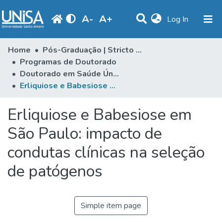
A
-
A
+
(current)
Log In
Communities & Collections
Home
Pós-Graduação | Stricto Sensu
Programas de Doutorado
Statistics
Doutorado em Saúde Única
Erliquiose e Babesiose em São Paulo: impacto de condutas clínicas na seleção de patógenos
Browse
Produção Docente
Erliquiose e Babesiose em
Library
São Paulo: impacto de
condutas clínicas na seleção
Periodicals
de patógenos
Simple item page