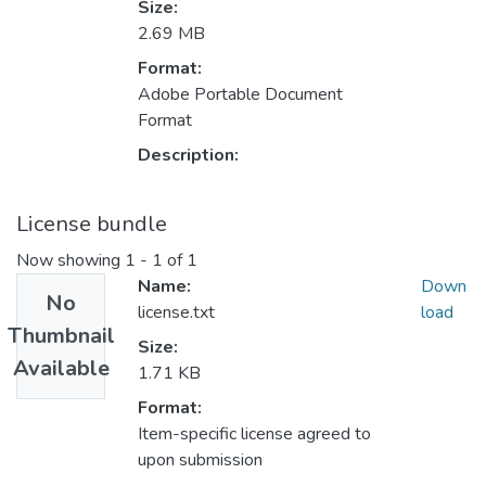
Size:
2.69 MB
Format:
Adobe Portable Document
Format
Description:
License bundle
Now showing
1 - 1 of 1
Name:
Down
No
license.txt
load
Thumbnail
Size:
Available
1.71 KB
Format:
Item-specific license agreed to
upon submission