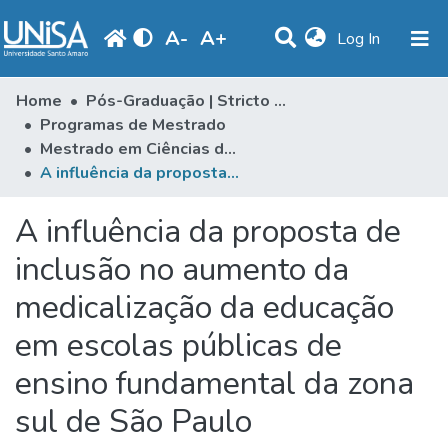
A
-
A
+
(current)
Log In
Communities & Collections
Home
Pós-Graduação | Stricto Sensu
Programas de Mestrado
Statistics
Mestrado em Ciências da Saúde
A influência da proposta de inclusão no aumento da medicalização da educação em escolas públicas de ensino fundamental da zona sul de São Paulo
Browse
Produção Docente
A influência da proposta de
Library
inclusão no aumento da
medicalização da educação
Periodicals
em escolas públicas de
ensino fundamental da zona
sul de São Paulo