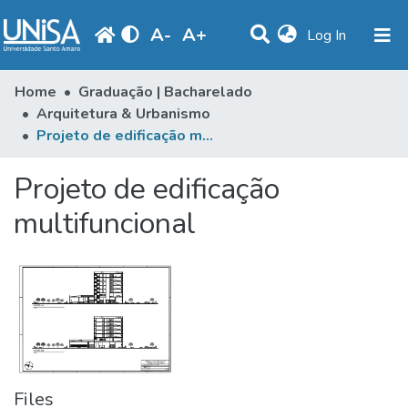
A
-
A
+
(current)
Log In
Communities & Collections
Home
Graduação | Bacharelado
Arquitetura & Urbanismo
Statistics
Projeto de edificação multifuncional
Browse
Projeto de edificação
Produção Docente
multifuncional
Library
Periodicals
Files