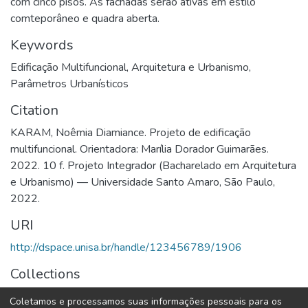
com cinco pisos. As fachadas serão ativas em estilo
comteporâneo e quadra aberta.
Keywords
Edificação Multifuncional
,
Arquitetura e Urbanismo
,
Parâmetros Urbanísticos
Citation
KARAM, Noêmia Diamiance. Projeto de edificação
multifuncional. Orientadora: Marília Dorador Guimarães.
2022. 10 f. Projeto Integrador (Bacharelado em Arquitetura
e Urbanismo) — Universidade Santo Amaro, São Paulo,
2022.
URI
http://dspace.unisa.br/handle/123456789/1906
Collections
Arquitetura & Urbanismo
Coletamos e processamos suas informações pessoais para os