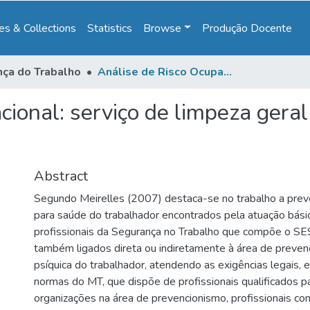
s & Collections
Statistics
Browse
Produção Docente
ça do Trabalho
Análise de Risco Ocupacional: serviço de limpeza geral de uma instituição de ensino
ional: serviço de limpeza geral
Abstract
Segundo Meirelles (2007) destaca-se no trabalho a prev
para saúde do trabalhador encontrados pela atuação bási
profissionais da Segurança no Trabalho que compõe o SE
também ligados direta ou indiretamente à área de prevenç
psíquica do trabalhador, atendendo as exigências legais, 
normas do MT, que dispõe de profissionais qualificados p
organizações na área de prevencionismo, profissionais c