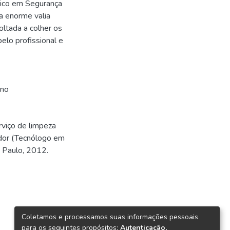
cnico em Segurança
a enorme valia
ltada a colher os
elo profissional e
ino
rviço de limpeza
ador (Tecnólogo em
 Paulo, 2012.
Coletamos e processamos suas informações pessoais
para os seguintes propósitos:
Autenticação,