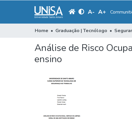
A
-
A
+
Communitie
Home
Graduação | Tecnólogo
Seguran
Análise de Risco Ocupac
ensino