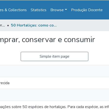
s & Collections
Statistics
Browse
Produção Docente
Ebooks | Coleção de Livros
50 Hortaliças: como comprar, conservar e consumir
mprar, conservar e consumir
Simple item page
recida
rmações sobre 50 espécies de hortaliças. Para cada espécie, as i