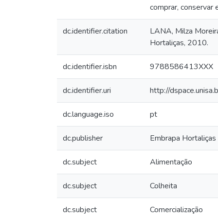
comprar, conservar 
dc.identifier.citation
LANA, Milza Moreira
Hortaliças, 2010.
dc.identifier.isbn
9788586413XXX
dc.identifier.uri
http://dspace.unis
dc.language.iso
pt
dc.publisher
Embrapa Hortaliças
dc.subject
Alimentação
dc.subject
Colheita
dc.subject
Comercialização