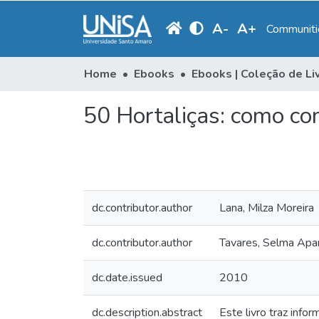
A
-
A
+
Communitie
Home
Ebooks
50 Hortaliças: como co
dc.contributor.author
Lana, Milza Moreira
dc.contributor.author
Tavares, Selma Apa
dc.date.issued
2010
dc.description.abstract
Este livro traz info