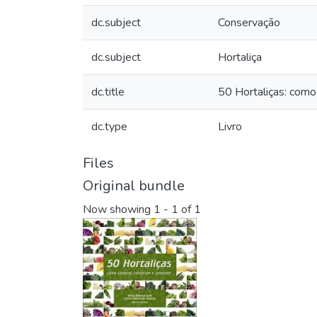
dc.subject
Conservação
dc.subject
Hortaliça
dc.title
50 Hortaliças: como
dc.type
Livro
Files
Original bundle
Now showing
1 - 1 of 1