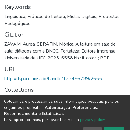
Keywords
Linguística
,
Práticas de Leitura
,
Mídias Digitais
,
Propostas
Pedagógicas
Citation
ZAVAM, Aurea; SERAFIM, Mônica. A leitura em sala de
aula: diálogos com a BNCC. Fortaleza: Editora Imprensa
Universitária da UFC, 2023. 6558 kb : il. color. ; PDF.
URI
http://dspace.unisa.br/handle/123456789/2666
Collections
Ebooks | Coleção de Livros
Coletamos e processamos suas informações pessoais para os
seguintes propósitos:
Autenticação, Preferências,
Full item page
Reconhecimento e Estatísticas
.
Para aprender mais, por favor leia nossa
privacy policy
.