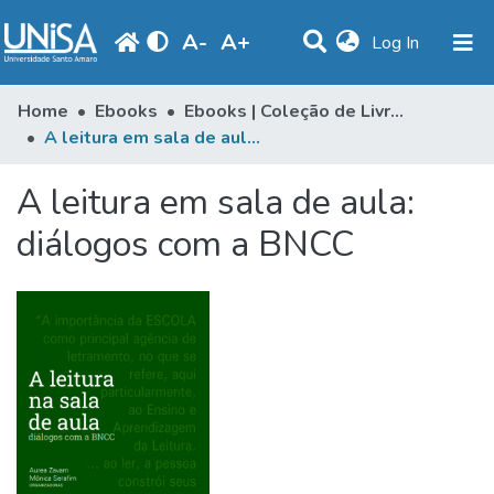
A
-
A
+
(current)
Log In
Communities & Collections
Home
Ebooks
Ebooks | Coleção de Livros
A leitura em sala de aula: diálogos com a BNCC
Statistics
A leitura em sala de aula:
Browse
diálogos com a BNCC
Produção Docente
Library
Periodicals