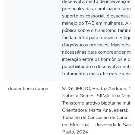
desenvolvimento de intervenções 
personalizadas, combinando farmac
suporte psicossocial, é essencial p
manejo do TAB em mulheres. A e
pública sobre o transtorno também
fundamental para reduzir o estigm
diagnósticos precoces. Mais pesqu
necessárias para compreender mel
interação entre os hormônios e o 
possibilitando o desenvolvimento 
tratamentos mais eficazes e individ
dc.identifier.citation
SUGUIMOTO, Beatriz Andrade; M
Isabella Gomes; SILVA, Júlia Miquel
Transtorno afetivo bipolar na mulhe
Orientadora: Marta Ana Jeziersk. 2
Trabalho de Conclusão de Curso (
em Medicina) - Universidade Sant
Paulo, 2024.