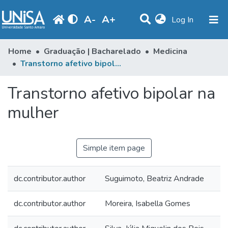
A
-
A
+
(current)
Log In
Communities & Collections
Home
Graduação | Bacharelado
Medicina
Transtorno afetivo bipolar na mulher
Statistics
Transtorno afetivo bipolar na
Browse
mulher
Produção Docente
Library
Simple item page
Periodicals
dc.contributor.author
Suguimoto, Beatriz Andrade
dc.contributor.author
Moreira, Isabella Gomes