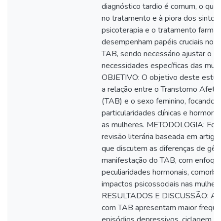
diagnóstico tardio é comum, o que 
no tratamento e à piora dos sinto
psicoterapia e o tratamento farma
desempenham papéis cruciais no 
TAB, sendo necessário ajustar o t
necessidades específicas das mulh
OBJETIVO: O objetivo deste estudo
a relação entre o Transtorno Afetiv
(TAB) e o sexo feminino, focando 
particularidades clínicas e hormon
as mulheres. METODOLOGIA: Foi r
revisão literária baseada em artigos
que discutem as diferenças de gên
manifestação do TAB, com enfoqu
peculiaridades hormonais, comorbi
impactos psicossociais nas mulhere
RESULTADOS E DISCUSSÃO: As 
com TAB apresentam maior frequê
episódios depressivos, ciclagem rá