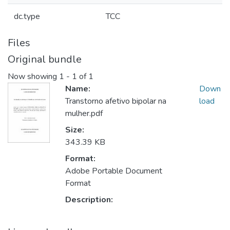
dc.type
TCC
Files
Original bundle
Now showing
1 - 1 of 1
Name:
Down
Transtorno afetivo bipolar na
load
mulher.pdf
Size:
343.39 KB
Format:
Adobe Portable Document
Format
Description: