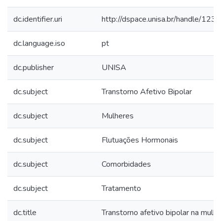
dc.identifier.uri
http://dspace.unisa.br/handle/1
dc.language.iso
pt
dc.publisher
UNISA
dc.subject
Transtorno Afetivo Bipolar
dc.subject
Mulheres
dc.subject
Flutuações Hormonais
dc.subject
Comorbidades
dc.subject
Tratamento
dc.title
Transtorno afetivo bipolar na mulhe