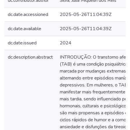
dc.contributor.author
Silva, Júlia Miquelin dos Reis
dc.date.accessioned
2025-05-26T11:04:39Z
dc.date.available
2025-05-26T11:04:39Z
dc.date.issued
2024
dc.description.abstract
INTRODUÇÃO: O transtorno afetiv
(TAB) é uma condição psiquiátrica 
marcada por mudanças extremas d
alternando entre episódios maníac
depressivos. Em mulheres, o TAB 
manifestar mais frequentemente e
mais tardia, sendo influenciado por
hormonais, culturais e psicológicos
são mais propensas a episódios de
ciclos rápidos de humor e a comor
ansiedade e disfunções da tireoide