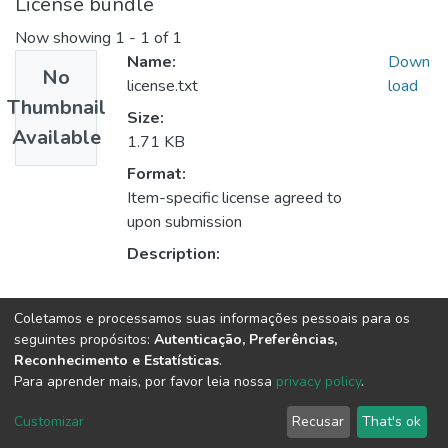
License bundle
Now showing
1 - 1 of 1
Name:
Down
No
license.txt
load
Thumbnail
Size:
Available
1.71 KB
Format:
Item-specific license agreed to
upon submission
Description:
Collections
Coletamos e processamos suas informações pessoais para os
seguintes propósitos:
Autenticação, Preferências,
Medicina
Reconhecimento e Estatísticas
.
Para aprender mais, por favor leia nossa
privacy policy
.
DSpace software
copyright © 2002-2026
LYRASIS
Customizar
Recusar
That's ok
Cookie settings
Send Feedback