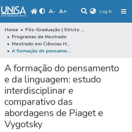
A
-
A
+
(current)
Log In
Communities & Collections
Home
Pós-Graduação | Stricto Sensu
Programas de Mestrado
Statistics
Mestrado em Ciências Humanas
A formação do pensamento e da linguagem: estudo interdisciplinar e comparativo das abordagens de Piaget e Vygotsky
Browse
Produção Docente
A formação do pensamento
Library
e da linguagem: estudo
interdisciplinar e
Periodicals
comparativo das
abordagens de Piaget e
Vygotsky