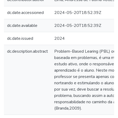
dc.date.accessioned
2024-05-20T18:52:39Z
dc.date.available
2024-05-20T18:52:39Z
dc.date.issued
2024
dc.description.abstract
Problem-Based Learing (PBL) ou 
baseada em problemas, é uma met
estudo ativo, onde o responsável 
aprendizado é o aluno. Neste mode
professor se presenta apenas com
norteando e estimulando o aluno. O
por sua vez, deve buscar a resoluç
problema, buscando assim a auton
responsabilidade no caminho da a
(Branda,2009).