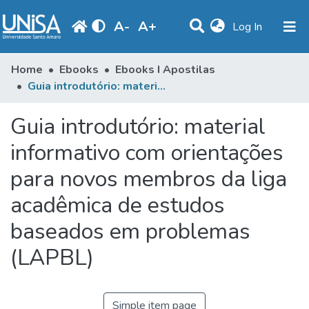
A
-
A
+
(current)
Log In
Communities & Collections
Home
Ebooks
Ebooks I Apostilas
Guia introdutório: material informativo com orientações para novos membros da liga acadêmica de estudos baseados em problemas (LAPBL)
Statistics
Guia introdutório: material
Browse
informativo com orientações
Produção Docente
para novos membros da liga
Library
acadêmica de estudos
Periodicals
baseados em problemas
(LAPBL)
Simple item page