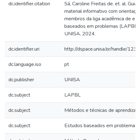
dc.identifier.citation
Sá, Caroline Freitas de. et. al. Guia 
material informativo com orientaç
membros da liga acadêmica de es
baseados em problemas (LAPBL). 
UNISA, 2024.
dc.identifier.uri
http://dspace.unisa.br/handle/1
dc.language.iso
pt
dc.publisher
UNISA
dc.subject
LAPBL
dc.subject
Métodos e técnicas de aprendizad
dc.subject
Estudos baseados em problemas