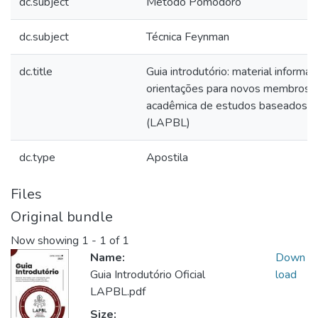
dc.subject
Método Pomodoro
dc.subject
Técnica Feynman
dc.title
Guia introdutório: material informa
orientações para novos membros d
acadêmica de estudos baseados 
(LAPBL)
dc.type
Apostila
Files
Original bundle
Now showing
1 - 1 of 1
Name:
Down
Guia Introdutório Oficial
load
LAPBL.pdf
Size: