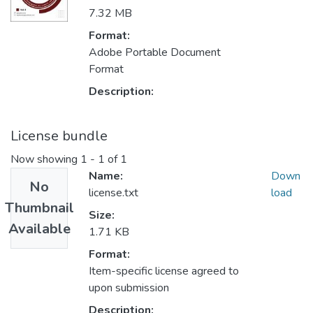
7.32 MB
Format:
Adobe Portable Document
Format
Description:
License bundle
Now showing
1 - 1 of 1
Name:
Down
No
license.txt
load
Thumbnail
Size:
Available
1.71 KB
Format:
Item-specific license agreed to
upon submission
Description: