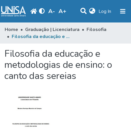
A
-
A
+
(current)
Log In
Communities & Collections
Home
Graduação | Licenciatura
Filosofia
Filosofia da educação e metodologias de ensino: o canto das sereias
Statistics
Filosofia da educação e
Browse
metodologias de ensino: o
Produção Docente
canto das sereias
Library
Periodicals