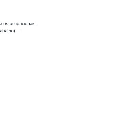
scos ocupacionais.
rabalho)—