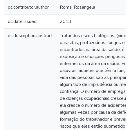
dc.contributor.author
Roma, Rosangela
dc.date.issued
2013
dc.description.abstract
Tratar dos riscos biológicos; (vírus, 
parasitas, protozoários, fungos e ba
encontrados na área da saúde, é r
exposição e situações perigosas p
enfermeiros da área da saúde. Em 
palavras, aqueles que têm a função
vida das pessoas são as principais 
algum tipo de imprudência ou mes
confiança. O número de empregad
de doenças ocupacionais cresceu, 
ela cresce o número de acidentes n
algumas vezes por causa da defici
formação do trabalhador e prevenç
riscos que eles estão submetidos.