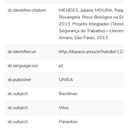
dc.identifier.citation
MENDES, Juliana; MOURA, Raque
Rosangela. Risco Biológico na En
2013. Projeto Integrador (Tecnól
Segurança do Trabalho)—Universi
Amaro, São Paulo, 2013.
dc.identifier.uri
http://dspace.unisa.br/handle/1
dc.language.iso
pt
dc.publisher
UNISA
dc.subject
Bactérias
dc.subject
Vírus
dc.subject
Parasitas