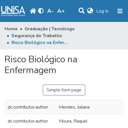
A
-
A
+
(current)
Log In
Statistics
Home
Graduação | Tecnólogo
Segurança do Trabalho
Communities & Collections
Risco Biológico na Enfermagem
Browse
Risco Biológico na
Produção Docente
Enfermagem
Library
Periodicals
Simple item page
dc.contributor.author
Mendes, Juliana
dc.contributor.author
Moura, Raquel