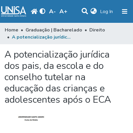
A
-
A
+
(current)
Log In
Communities & Collections
Home
Graduação | Bacharelado
Direito
A potencialização jurídica dos pais, da escola e do conselho tutelar na educação das crianças e adolescentes após o ECA
Statistics
A potencialização jurídica
Browse
dos pais, da escola e do
Produção Docente
conselho tutelar na
Library
educação das crianças e
Periodicals
adolescentes após o ECA