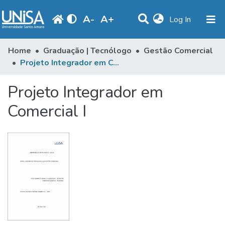
A
-
A
+
(current)
Log In
Communities & Collections
Home
Graduação | Tecnólogo
Gestão Comercial
Projeto Integrador em Comercial I
Statistics
Projeto Integrador em
Browse
Comercial I
Produção Docente
Library
Periodicals