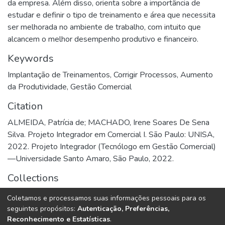
da empresa. Além disso, orienta sobre a importância de
estudar e definir o tipo de treinamento e área que necessita
ser melhorada no ambiente de trabalho, com intuito que
alcancem o melhor desempenho produtivo e financeiro.
Keywords
Implantação de Treinamentos
,
Corrigir Processos
,
Aumento
da Produtividade
,
Gestão Comercial
Citation
ALMEIDA, Patrícia de; MACHADO, Irene Soares De Sena
Silva. Projeto Integrador em Comercial I. São Paulo: UNISA,
2022. Projeto Integrador (Tecnólogo em Gestão Comercial)
—Universidade Santo Amaro, São Paulo, 2022.
Collections
Gestão Comercial
Coletamos e processamos suas informações pessoais para os
seguintes propósitos:
Autenticação, Preferências,
Full item page
Reconhecimento e Estatísticas
.