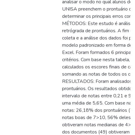
analisar o modo no qual alunos de 
UNISA preenchem o prontuário da p
determinar os principais erros come
MÉTODOS: Este estudo é análise e
retrógrada de prontuários. A fim de 
coleta e a análise dos dados foi p
modelo padronizado em forma de t
Excel. Foram formados 6 principai
critérios. Com base nesta tabela, f
calculados os escores finais de cad
somando as notas de todos os crité
RESULTADOS: Foram analisados 
prontuários. Os resultados obtido
intervalo de notas entre 0,21 e 9
uma média de 5,65. Com base na d
notas: 26,18% dos prontuários (7
notas boas de 7>10, 56% deles (
obtiveram notas medianas de 4>
dos documentos (49) obtiveram no