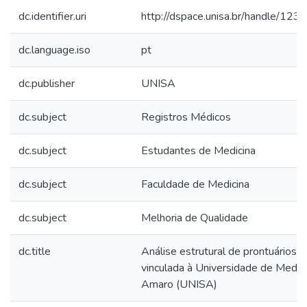
dc.identifier.uri
http://dspace.unisa.br/handle/1
dc.language.iso
pt
dc.publisher
UNISA
dc.subject
Registros Médicos
dc.subject
Estudantes de Medicina
dc.subject
Faculdade de Medicina
dc.subject
Melhoria de Qualidade
dc.title
Análise estrutural de prontuários da
vinculada à Universidade de Medic
Amaro (UNISA)