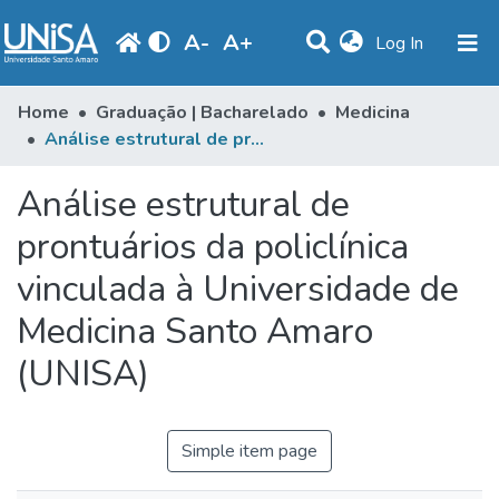
A
-
A
+
(current)
Log In
Communities & Collections
Home
Graduação | Bacharelado
Medicina
Análise estrutural de prontuários da policlínica vinculada à Universidade de Medicina Santo Amaro (UNISA)
Statistics
Análise estrutural de
Browse
prontuários da policlínica
Produção Docente
vinculada à Universidade de
Library
Medicina Santo Amaro
Periodicals
(UNISA)
Simple item page