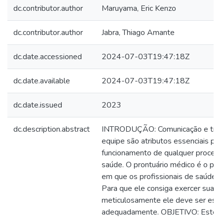
dc.contributor.author
Maruyama, Eric Kenzo
dc.contributor.author
Jabra, Thiago Amante
dc.date.accessioned
2024-07-03T19:47:18Z
dc.date.available
2024-07-03T19:47:18Z
dc.date.issued
2023
dc.description.abstract
INTRODUÇÃO: Comunicação e tra
equipe são atributos essenciais pa
funcionamento de qualquer process
saúde. O prontuário médico é o pri
em que os profissionais de saúde 
Para que ele consiga exercer suas
meticulosamente ele deve ser escr
adequadamente. OBJETIVO: Este e