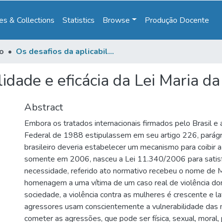
s & Collections
Statistics
Browse
Produção Docente
to
Os desafios da aplicabilidade e eficácia da Lei Maria da Penha
lidade e eficácia da Lei Maria d
Abstract
Embora os tratados internacionais firmados pelo Brasil e 
Federal de 1988 estipulassem em seu artigo 226, parágr
brasileiro deveria estabelecer um mecanismo para coibir a
somente em 2006, nasceu a Lei 11.340/2006 para satis
necessidade, referido ato normativo recebeu o nome de 
homenagem a uma vítima de um caso real de violência d
sociedade, a violência contra as mulheres é crescente e la
agressores usam conscientemente a vulnerabilidade das 
cometer as agressões, que pode ser física, sexual, moral, 