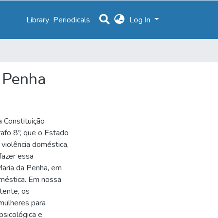
Library
Periodicals
Log In
a Penha
a Constituição
afo 8º, que o Estado
 violência doméstica,
fazer essa
Maria da Penha, em
oméstica. Em nossa
tente, os
mulheres para
psicológica e