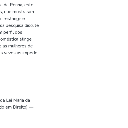
ia da Penha, este
res, que mostraram
 restringir e
ssa pesquisa discute
m perfil dos
 doméstica atinge
e as mulheres de
tas vezes as impede
da Lei Maria da
do em Direito) —