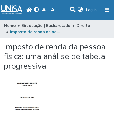
A
-
A
+
(current)
Log In
Communities & Collections
Home
Graduação | Bacharelado
Direito
Imposto de renda da pessoa física: uma análise de tabela progressiva
Statistics
Imposto de renda da pessoa
Browse
física: uma análise de tabela
Produção Docente
progressiva
Library
Periodicals