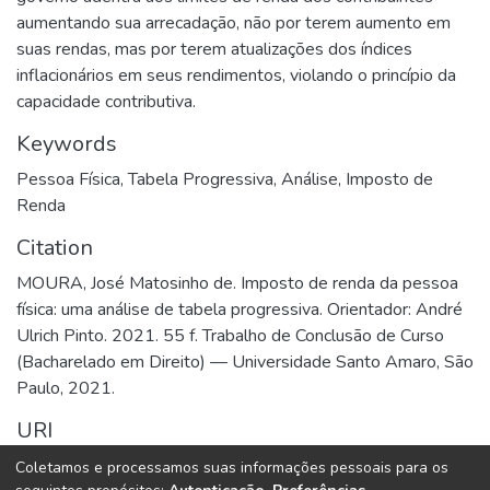
aumentando sua arrecadação, não por terem aumento em
suas rendas, mas por terem atualizações dos índices
inflacionários em seus rendimentos, violando o princípio da
capacidade contributiva.
Keywords
Pessoa Física
,
Tabela Progressiva
,
Análise
,
Imposto de
Renda
Citation
MOURA, José Matosinho de. Imposto de renda da pessoa
física: uma análise de tabela progressiva. Orientador: André
Ulrich Pinto. 2021. 55 f. Trabalho de Conclusão de Curso
(Bacharelado em Direito) — Universidade Santo Amaro, São
Paulo, 2021.
URI
http://dspace.unisa.br/handle/123456789/3011
Coletamos e processamos suas informações pessoais para os