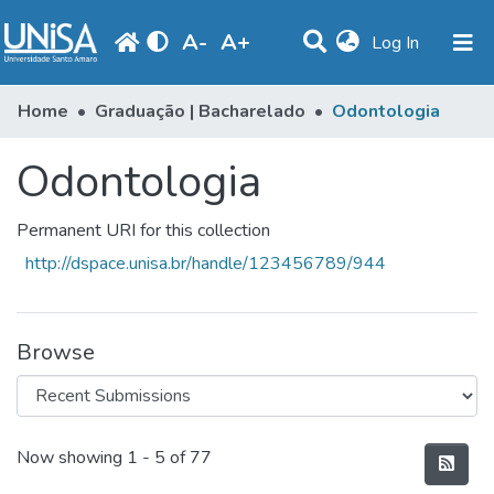
A
-
A
+
(current)
Log In
Communities & Collections
Home
Graduação | Bacharelado
Odontologia
Statistics
Odontologia
Browse
Permanent URI for this collection
Produção Docente
http://dspace.unisa.br/handle/123456789/944
Library
Periodicals
Browse
Recent Submissions
Now showing
1 - 5 of 77