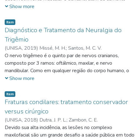
progressivo das disfunções oclusais. Esses transtornos
Show more
estão muitas vezes relacionados a uma alimentação
inadequada. De acordo com os autores a amamentação
Item
natural é um dos fatores determinantes para o
Diagnóstico e Tratamento da Neuralgia do
desenvolvimento craniofacial estimulando favoravelmente
Trigêmio
as funções de respiração, deglutição, mastigação e fonação.
(
UNISA,
2019
)
Missé, M. H.
;
Santos, M. C. V.
Quando o processo de sucção ocorre de maneira adequada
O nervo trigêmeo é o quinto par de nervos cranianos,
observa-se baixa incidência de hábitos deletérios e reduzida
composto por 3 ramos: oftálmico, maxilar, e nervo
incidência de alterações vinculadas às funções
mandibular. Como em qualquer região do corpo humano, o
estomatognáticas. Além disso, uma alimentação saudável e
nervo trigêmeo também pode ser acometido por doenças.
Show more
adequada nos primeiros anos é de fundamental importância.
Uma importante doença deste nervo é a neuralgia do
trigêmeo. Essa doença é considerada uma neuropatia, uma
Item
doença que prejudica o funcionamento dos nervos. A dor
Fraturas condilares: tratamento conservador
provocada pela neuralgia é extremamente desagradável,
versus cirúrgico
intensa e dolorosa, intermitente e paroxística. Muitos
(
UNISA,
2018
)
Dutra, J. P. L.
;
Zambon, C. E.
pacientes a comparam com a sensação de receber choques
Devido sua alta incidência, as lesões no complexo
elétricos na região da face, boca, maxila, nos olhos, ouvidos
maxilofacial são um grande desafio a saúde pública em todo
e fronte. Outros sintomas incluem queimação, formigamento