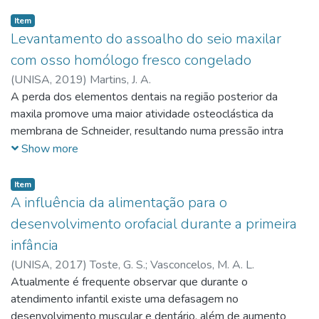
Item
Levantamento do assoalho do seio maxilar
com osso homólogo fresco congelado
(
UNISA,
2019
)
Martins, J. A.
A perda dos elementos dentais na região posterior da
maxila promove uma maior atividade osteoclástica da
membrana de Schneider, resultando numa pressão intra
sinusal e consequentemente um aumento do volume no
Show more
seio maxilar, conhecida como pneumatização Na técnica
traumática com ou sem implantação imediata, pode se
Item
utilizar diferentes biomateriais, tais como autógeno,
A influência da alimentação para o
homólogo, xenógeno e aloplástico.
desenvolvimento orofacial durante a primeira
infância
(
UNISA,
2017
)
Toste, G. S.
;
Vasconcelos, M. A. L.
Atualmente é frequente observar que durante o
atendimento infantil existe uma defasagem no
desenvolvimento muscular e dentário, além de aumento