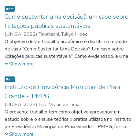
Item
Como sustentar uma decisão?: um caso sobre
licitações públicas sustentáveis
(
UNISA,
2022
)
Takahashi, Tullyo Hideo
O objetivo deste trabalho acadêmico é discutir um estudo
de caso “Como Sustentar Uma Decisão? Um caso sobre
licitações públicas sustentáveis”. Como evidenciado, é uma
tarefa difícil aplicar critérios de sustentabilidade com uma
Show more
equipe pequena, sem técnicos qualificados e tempo limitado
em uma modalidade de licitação com abordagem diferente e
Item
com critérios, leis e instruções que tratam de parâmetros
Instituto de Previdência Municipal de Praia
sustentáveis, como importante ferramenta para a
Grande - IPMPG
implementação de políticas públicas voltadas à preservação.
(
UNISA,
2022
)
Luiz, Vivian de Lima
O presente trabalho tem como objetivo apresentar um
estudo sobre o analise teórica x pratica utilizada no Instituto
de Previdência Municipal de Praia Grande - IPMPG, fez-se
levantamento de falhas ou possíveis pontos de melhoria em
Show more