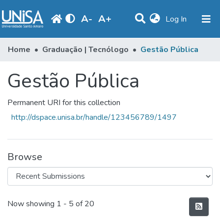
A
-
A
+
(current)
Log In
Communities & Collections
Home
Graduação | Tecnólogo
Gestão Pública
Statistics
Gestão Pública
Browse
Permanent URI for this collection
Produção Docente
http://dspace.unisa.br/handle/123456789/1497
Library
Periodicals
Browse
Recent Submissions
Now showing
1 - 5 of 20