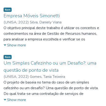
seu sistema de gestão. Todas as informações contidas no
projeto foram baseadas em dados reais.
Item
Empresa Móveis Simonetti
(
UNISA,
2022
)
Silva, Daniely Viana
O objetivo principal deste trabalho é utilizar os conceitos e
conhecimentos na área de Gestão de Recursos humanos,
para analisar a empresa escolhida e verificar se os
processos fundamentais estão sendo aplicados de maneira
Show more
correta e eficaz além de mostrar os seus resultados. Após
analisado os pontos essenciais, tenho como objetivo
Item
promover as soluções para os problemas encontrados
Um Simples Cafezinho ou um Desafio?: uma
dentro dos processos, visando a melhoria nos resultados da
questão de ponto de vista
empresa.
(
UNISA,
2022
)
Gomes, Tania Teixeira
O projeto de baseia no tema do caso de um simples
cafezinho ou um desafio? Uma questão de ponto de vista.
Do qual trata-se uma contratação de serviços de
copeiragem para um órgão público federal, prestados
Show more
inicialmente por pessoas e posteriormente por máquinas