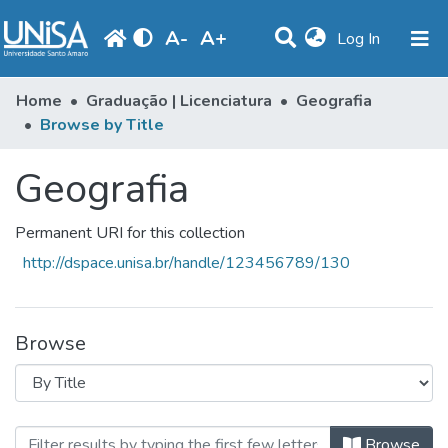
A
-
A
+
(current)
Log In
Communities & Collections
Home
Graduação | Licenciatura
Geografia
Browse by Title
Browse
Geografia
Produção Docente
Library
Permanent URI for this collection
Periodicals
http://dspace.unisa.br/handle/123456789/130
Browse
Browsing Geografia by Title
Browse