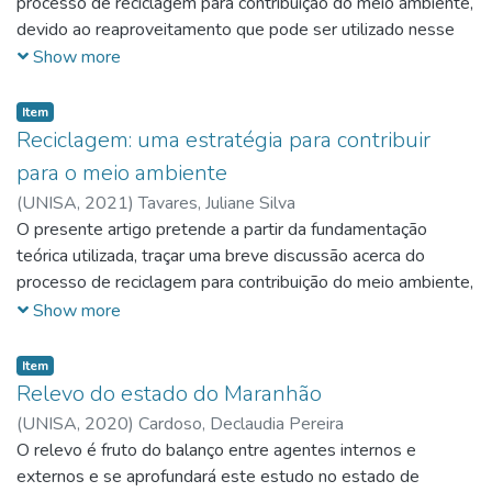
para as séries finais, pois o mesmo usado com muito
processo de reciclagem para contribuição do meio ambiente,
planejamento por parte do professor em sala de aula
devido ao reaproveitamento que pode ser utilizado nesse
permite que o aluno esta etapa, aprenda a geografia de
método de reciclagem para incentivar a sociedade nesse ato
Show more
maneira significativa em conformidade com os documentos
e fazer uma boa ação.
oficiais que retratam ideia de que o jogo é um recurso muito
Item
importante no processo de ensino-aprendizagem, pois este
Reciclagem: uma estratégia para contribuir
facilita a aprendizagem do aluno por meio do uso da
para o meio ambiente
diversão proporcionada pelo jogo.
(
UNISA,
2021
)
Tavares, Juliane Silva
O presente artigo pretende a partir da fundamentação
teórica utilizada, traçar uma breve discussão acerca do
processo de reciclagem para contribuição do meio ambiente,
devido ao reaproveitamento que pode ser utilizado nesse
Show more
método de reciclagem para incentivar a sociedade nesse ato
e fazer uma boa ação Para tanto, recorreu-se a pesquisa
Item
exploratória, tendo como procedimento a pesquisa
Relevo do estado do Maranhão
bibliográfica, realizada através de busca eletrônica de
(
UNISA,
2020
)
Cardoso, Declaudia Pereira
artigos, livros, dissertações e teses indexados no Portal de
O relevo é fruto do balanço entre agentes internos e
Periódicos CAPES e SciELO. Os estudos analisados
externos e se aprofundará este estudo no estado de