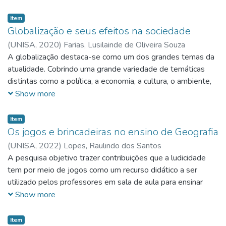
de forma resumida, as problemáticas e os impactos que os
Item
atuais processos de globalização de interesse para a
Globalização e seus efeitos na sociedade
geografia, têm originado nos vários campos: económico,
(
UNISA,
2020
)
Farias, Lusilainde de Oliveira Souza
social, cultural e ambiental. O trabalho se apresenta sob a
A globalização destaca-se como um dos grandes temas da
forma de uma revisão de literatura onde forneceu-se
atualidade. Cobrindo uma grande variedade de temáticas
informações mais abrangentes sobre um tema, com busca
distintas como a política, a economia, a cultura, o ambiente,
das fontes de referência incluindo tanto estudos originais
tornou-se rapidamente numa das palavras da moda do
Show more
como revisões teóricas apresentados em periódicos e livros
debate político e académico atual. O presente artigo tem
físicos e online.
por objetivo analisar os impactos trazidos pela globalização
Item
e apresentar seus pontos positivos e negativos. O processo
Os jogos e brincadeiras no ensino de Geografia
de globalização tem provocado grandes mudanças, podendo
(
UNISA,
2022
)
Lopes, Raulindo dos Santos
ser notado pelo avanço e crescimento das grandes
A pesquisa objetivo trazer contribuições que a ludicidade
empresas transnacionais; maior conexão dos mercados;
tem por meio de jogos como um recurso didático a ser
aumento da produção de bens e serviços, além do comércio
utilizado pelos professores em sala de aula para ensinar
internacional; avanço tecnológico; surgimento de blocos
Geografia a os alunos das séries finais.
Show more
econômicos; acirramento da concorrência em âmbito
internacional; maior integração política entre os países;
Item