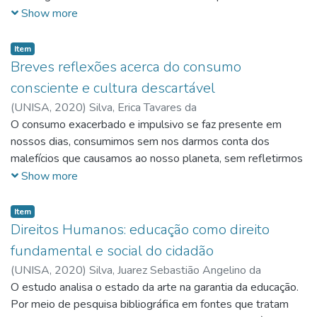
Geógrafo e Professor Milton Santos, que exerce papel
Show more
relevante nos estudos da geografia no Brasil, bem como em
outros países. O texto também tece breves reflexões a
Item
respeito da totalidade do espaço, a noção de formação
Breves reflexões acerca do consumo
social e espaço-temporal, sempre numa abordagem
consciente e cultura descartável
“miltoniana”.
(
UNISA,
2020
)
Silva, Erica Tavares da
O consumo exacerbado e impulsivo se faz presente em
nossos dias, consumimos sem nos darmos conta dos
malefícios que causamos ao nosso planeta, sem refletirmos
sobre nossas ações e suas causas, como por exemplo, de
Show more
onde vêm e para onde vai tudo aquilo que consumimos, ou,
o porquê de consumirmos. Afinal, somos movidos por
Item
desejos, e o que realmente nos traz esse desejo de
Direitos Humanos: educação como direito
consumir? Este artigo busca apresentar breves reflexões
fundamental e social do cidadão
acerca do consumo consciente e cultura descartável, para
(
UNISA,
2020
)
Silva, Juarez Sebastião Angelino da
que possamos ver além, e trazer o questionamento sobre o
O estudo analisa o estado da arte na garantia da educação.
sistema em que vivemos, na tentativa de nos levar a pensar
Por meio de pesquisa bibliográfica em fontes que tratam
sobre o que podemos fazer para que o meio ambiente não