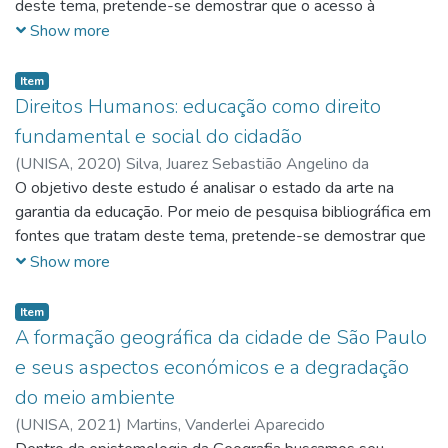
deste tema, pretende-se demostrar que o acesso à
pereça.
educação também é um dos aspetos do direito humano
Show more
fundamental que vem sendo conquistado ao longo dos
anos.
Item
Direitos Humanos: educação como direito
fundamental e social do cidadão
(
UNISA,
2020
)
Silva, Juarez Sebastião Angelino da
O objetivo deste estudo é analisar o estado da arte na
garantia da educação. Por meio de pesquisa bibliográfica em
fontes que tratam deste tema, pretende-se demostrar que
o acesso à educação também é um dos aspectos do direito
Show more
humano fundamental que vem sendo conquistado ao longo
dos anos. Concluindo que este é um direito que possibilita
Item
ao cidadão meios de abertura para sua autoconstrução, além
A formação geográfica da cidade de São Paulo
de ampliar sua capacidade de participação nos destinos da
e seus aspectos económicos e a degradação
sociedade onde vive, portanto, é também um direito social.
do meio ambiente
O direito à educação é um tema bastante debatido e, em
(
UNISA,
2021
)
Martins, Vanderlei Aparecido
face da busca pela universalização da educação, tem sido