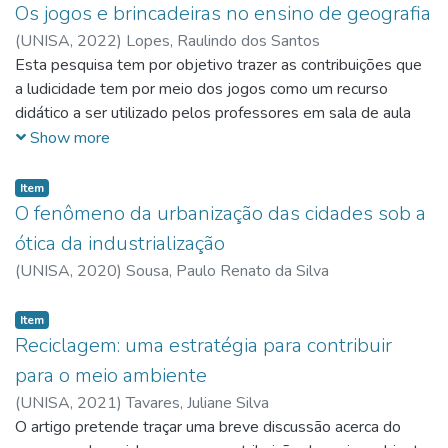
queda das barreiras de sociabilidade; mudanças estruturais
Os jogos e brincadeiras no ensino de geografia
na forma de lidar com a cultura; processos migratórios. O
(
UNISA,
2022
)
Lopes, Raulindo dos Santos
artigo foi desenvolvido através da metodologia da pesquisa
Esta pesquisa tem por objetivo trazer as contribuições que
bibliográfica, tendo como instrumento para a coleta de
a ludicidade tem por meio dos jogos como um recurso
dados a revisão de literatura de autores renomados no
didático a ser utilizado pelos professores em sala de aula
tema. Conclui-se que a globalização possibilitou inúmeras
para ensinar geografia para os alunos das séries finais. É
Show more
transformações na sociedade, e demonstrar tais mudanças
notório que no decorrer das séries finais os alunos
sociais através da globalização tornou-se necessária e
demonstram muitas dificuldades em aprender geografia,
Item
importante.
com isso desenvolvemos uma pesquisa que tem por
O fenômeno da urbanização das cidades sob a
objetivo demonstrar que o uso do lúdico pode ajudar a
ótica da industrialização
vencer estas barreiras. A pesquisa foi regida por meio de
(
UNISA,
2020
)
Sousa, Paulo Renato da Silva
uma investigação qualitativa e bibliográfica, que pretendeu
demostrar o uso do lúdico para o ensino de geografia, por
Item
meio de pesquisas de teóricos renomados sobre o tema.
Reciclagem: uma estratégia para contribuir
Esta investigação teve por norte, artigos, teses e
para o meio ambiente
dissertações de muitos autores, que serão retirados da
base de dados do Google acadêmico e Scielo. Concluiu-se
(
UNISA,
2021
)
Tavares, Juliane Silva
que, o jogo se mostra como recurso didático expressivo
O artigo pretende traçar uma breve discussão acerca do