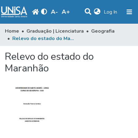
A
-
A
+
(current)
Log In
Communities & Collections
Home
Graduação | Licenciatura
Geografia
Relevo do estado do Maranhão
Statistics
Relevo do estado do
Browse
Maranhão
Produção Docente
Library
Periodicals