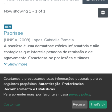
Now showing
1 - 1 of 1
Item
Psoríase
(
UNISA,
2009
)
Lopes, Gabriella Pamela
A psoríase é uma dermatose crônica, inflamatória e não
contagiosa que intercala períodos de remissão e de
agravamento. Caracteriza-se por lesões cutâneas
avermelhadas e descamativas, podendo acometer unhas,
Show more
articulações, couro cabeludo, mucosas entre outros. É
freqüente, tem distribuição universal e atinge de 1 a 3% da
Coletamos e processamos suas informações pessoais para os
população mundial. Afeta indistintamente homens e
seguintes propósitos:
Autenticação, Preferências,
mulheres. A doença é rara em negros, índios e amarelos e
Reconhecimento e Estatísticas
.
não existe entre esquimós. A causa da psoríase é
Para aprender mais, por favor leia nossa
privacy policy
.
desconhecida, no entanto, estudos apontam para uma
DSpace software
copyright © 2002-2026
LYRASIS
Customizar
Recusar
That's ok
predisposição genética, sendo sugerida como uma doença
Cookie settings
Send Feedback