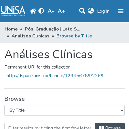
A
-
A
+
(current)
Log In
Communities & Collections
Home
Pós-Graduação | Lato Sensu
Análises Clínicas
Browse by Title
Browse
Análises Clínicas
Produção Docente
Library
Permanent URI for this collection
Periodicals
http://dspace.unisa.br/handle/123456789/2369
Browse
Browsing Análises Clínicas by Titl
Browse