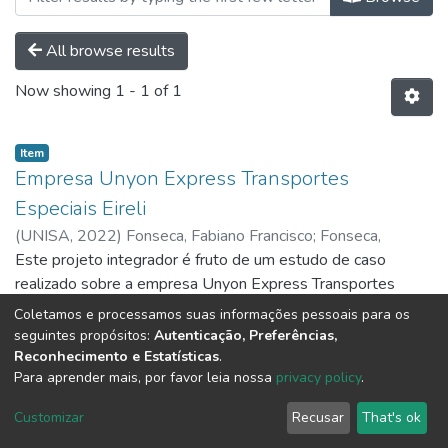
All browse results
Now showing
1 - 1 of 1
Item
Empresa Unyon Express Transportes
Especiais Eireli
(
UNISA,
2022
)
Fonseca, Fabiano Francisco
;
Fonseca,
Francine Rosseti da Silva
Este projeto integrador é fruto de um estudo de caso
realizado sobre a empresa Unyon Express Transportes
Especiais Eireli e teve como objetivo analisar a empresa de
Coletamos e processamos suas informações pessoais para os
forma sistêmica visando identificar ações adotadas ao longo
Show more
seguintes propósitos:
Autenticação, Preferências,
do tempo para que a empresa pudesse permanecer no
Reconhecimento e Estatísticas
.
Para aprender mais, por favor leia nossa
privacy policy
.
mercado de atuação em que está inserida e também buscar
espaço para crescimento nesse mercado. A empresa
DSpace software
copyright © 2002-2026
LYRASIS
Customizar
Recusar
That's ok
analisada atua no ramo de transporte, e aplicando de forma
Cookie settings
Send Feedback