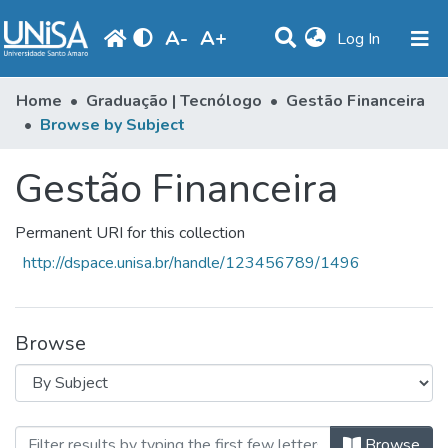
A
-
A
+
(current)
Log In
Communities & Collections
Home
Graduação | Tecnólogo
Gestão Financeira
Browse by Subject
Browse
Gestão Financeira
Produção Docente
Library
Permanent URI for this collection
Periodicals
http://dspace.unisa.br/handle/123456789/1496
Browse
Browsing Gestão Financeira by Sub
Browse