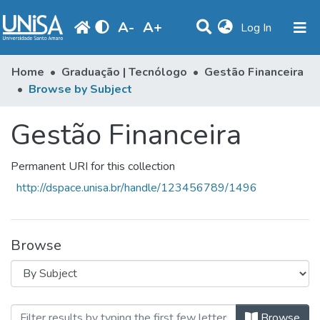
A
-
A
+
(current)
Log In
Communities & Collections
Home
Graduação | Tecnólogo
Gestão Financeira
Browse by Subject
Browse
Gestão Financeira
Produção Docente
Library
Permanent URI for this collection
Periodicals
http://dspace.unisa.br/handle/123456789/1496
Browse
Browsing Gestão Financeira by Su
Browse