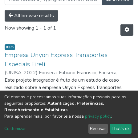
All browse results
Now showing
1 - 1 of 1
Item
Empresa Unyon Express Transportes
Especiais Eireli
(
UNISA,
2022
)
Fonseca, Fabiano Francisco
;
Fonseca,
Francine Rosseti da Silva
Este projeto integrador é fruto de um estudo de caso
realizado sobre a empresa Unyon Express Transportes
Especiais Eireli e teve como objetivo analisar a empresa de
Coletamos e processamos suas informações pessoais para os
forma sistêmica visando identificar ações adotadas ao longo
Show more
seguintes propósitos:
Autenticação, Preferências,
do tempo para que a empresa pudesse permanecer no
Reconhecimento e Estatísticas
.
Para aprender mais, por favor leia nossa
privacy policy
.
mercado de atuação em que está inserida e também buscar
espaço para crescimento nesse mercado. A empresa
DSpace software
copyright © 2002-2026
LYRASIS
Customizar
Recusar
That's ok
analisada atua no ramo de transporte, e aplicando de forma
Cookie settings
Send Feedback