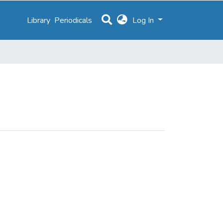
Library
Periodicals
Log In
r encefálico"