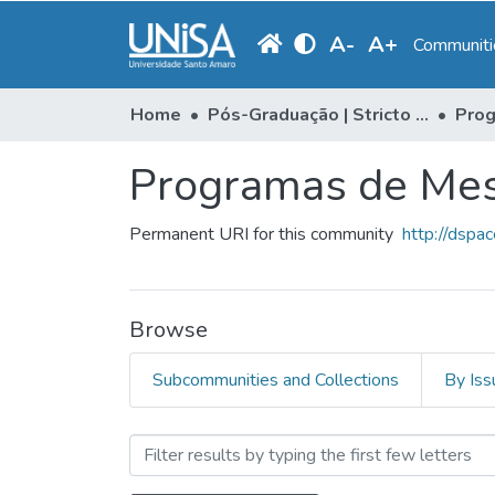
A
-
A
+
Communitie
Home
Pós-Graduação | Stricto Sensu
Prog
Programas de Mes
Permanent URI for this community
http://dspa
Browse
Subcommunities and Collections
By Iss
Browsing Programas de Mes