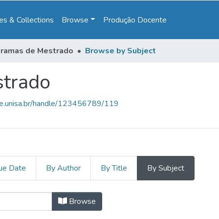
s & Collections
Browse
Produção Docente
ramas de Mestrado
Browse by Subject
trado
ce.unisa.br/handle/123456789/119
ue Date
By Author
By Title
By Subject
trado by Subject "Acidente vascula
Browse