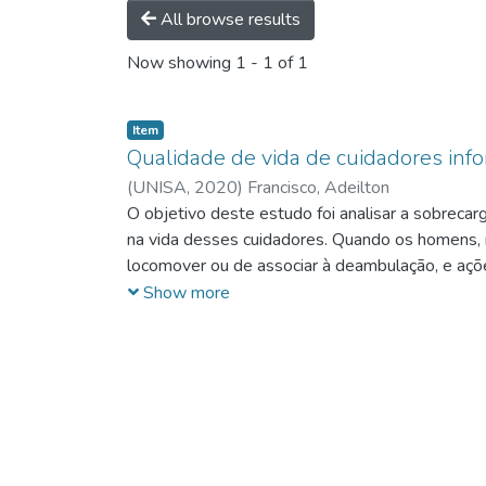
All browse results
Now showing
1 - 1 of 1
Item
Qualidade de vida de cuidadores info
(
UNISA,
2020
)
Francisco, Adeilton
O objetivo deste estudo foi analisar a sobreca
na vida desses cuidadores. Quando os homens, m
locomover ou de associar à deambulação, e açõe
dos cuidadores. O cuidador informal é uma pesso
Show more
paciente. E os primeiros eleitos são as pesso
reabilitação é preciso preparar os cuidadores a 
informal vivencia um desgaste físico e mental,
emocionais e físicas enormes, como: transferênc
ocasionados pelos maus hábitos de vida, que c
processos álgicos musculotendíneos e as varia
de experiências vivenciadas, podem melhorar as