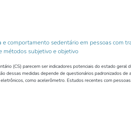
ica e comportamento sedentário em pessoas com tr
e métodos subjetivo e objetivo
ntário (CS) parecem ser indicadores potenciais do estado geral
ação dessas medidas depende de questionários padronizados de au
 eletrônicos, como acelerômetro. Estudos recentes com pessoas
tudos de concordância para variáveis de AF e CS não foram real
ância de medidas de AF e CS avaliadas pelo IPAQ e acelerômet
trico com diagnósticos confirmados (Μ.Ι.Ν.Ι.). Os sintomas dep
de AF (atividade física moderada AFM; atividade física vigorosa
lo IPAQ (versão curta) e acelerômetro (ActiGraph® GT9X). Os d
 todos os dados foram apresentados em minutos por dia. Fizemos 
stribuição paramétrica apresentamos em média e desvio padrão (e