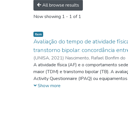
All browse results
Now showing
1 - 1 of 1
Item
Avaliação do tempo de atividade fís
transtorno bipolar: concordância entr
(
UNISA,
2021
)
Nascimento, Rafael Bonfim do
A atividade física (AF) e o comportamento sede
maior (TDM) e transtorno bipolar (TB). A avali
Activity Questionnaire (IPAQ) ou equipamentos
entre o IPAQ e o acelerômetro. Entretanto, es
Show more
Verificar em pessoas com TDM ou TB a concord
incluímos 30 pessoas de um ambulatório psiquiá
sintoma maníacos pela escala YRMS. As medidas 
AFMV) e CS foram obtidas durante 7 dias e pe
nível de significância adotado foi de p≤0,05 e
igualdade da variância, sendo que dados com di