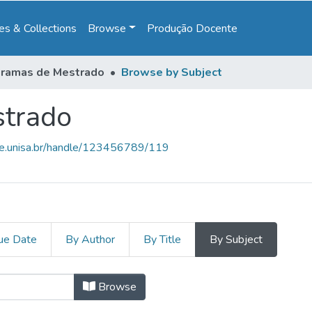
s & Collections
Browse
Produção Docente
ramas de Mestrado
Browse by Subject
trado
ce.unisa.br/handle/123456789/119
ue Date
By Author
By Title
By Subject
strado by Subject "Acelerometria"
Browse