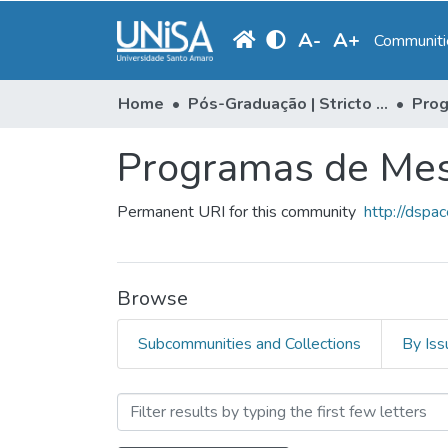
A
-
A
+
Communitie
Home
Pós-Graduação | Stricto Sensu
Prog
Programas de Mes
Permanent URI for this community
http://dspa
Browse
Subcommunities and Collections
By Iss
Browsing Programas de Me