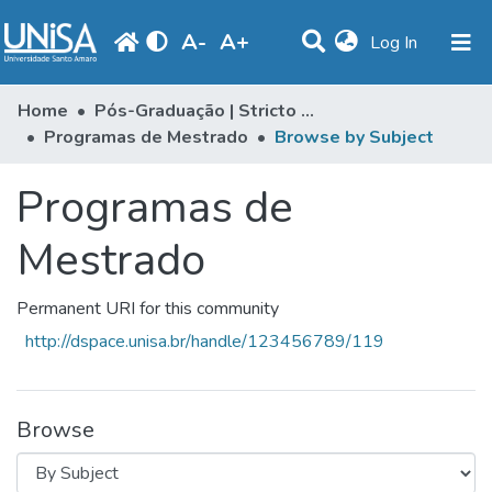
A
-
A
+
(current)
Log In
Communities & Collections
Home
Pós-Graduação | Stricto Sensu
Programas de Mestrado
Browse by Subject
Browse
Programas de
Produção Docente
Library
Mestrado
Periodicals
Permanent URI for this community
http://dspace.unisa.br/handle/123456789/119
Browse