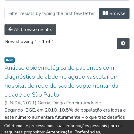
Browsing Programas de Mestrado 
Browse
All browse results
Now showing
1 - 1 of 1
Item
Análise epidemiológica de pacientes com
diagnóstico de abdome agudo vascular em
hospital de rede de saúde suplementar da
cidade de São Paulo
(
UNISA,
2021
)
Garcia, Diego Ferreira Andrade
Segundo IBGE, em 2010, 10,8% da população era idosa e
este número aumentará futuramente – o que traz desafios
para a saúde brasileira. Estatisticamente, os idosos são
Coletamos e processamos suas informações pessoais para os
muito submetidos a cirurgias, dentre elas, por abdome
Show more
seguintes propósitos:
Autenticação, Preferências,