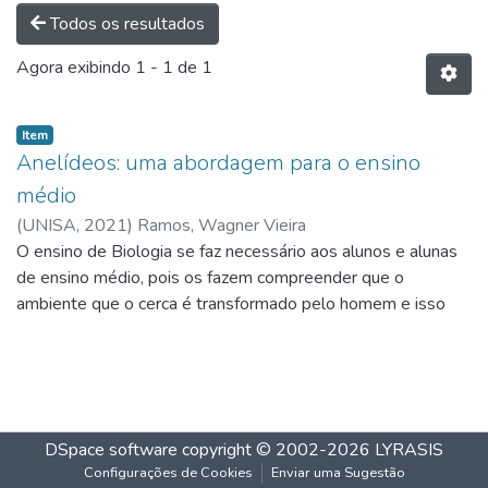
Todos os resultados
Agora exibindo
1 - 1 de 1
Item
Anelídeos: uma abordagem para o ensino
médio
(
UNISA,
2021
)
Ramos, Wagner Vieira
O ensino de Biologia se faz necessário aos alunos e alunas
de ensino médio, pois os fazem compreender que o
ambiente que o cerca é transformado pelo homem e isso
gera impactos a curto e a longo prazo. Este trabalho tem
como objetivo realizar um estudo sobre tema Anelídeos no
contexto do ensino médio. Para tanto, foi realizada uma
revisão bibliográfica e analisados três livros didáticos de
Biologia do ensino médio, nos quais foram avaliados o tema
DSpace software
copyright © 2002-2026
LYRASIS
abordado em cada um deles, com o objetivo de criar um
Configurações de Cookies
Enviar uma Sugestão
plano de aula referente o tema Anelídeos. Assim sendo,