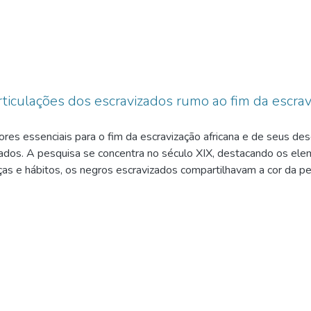
articulações dos escravizados rumo ao fim da escra
ores essenciais para o fim da escravização africana e de seus de
zados. A pesquisa se concentra no século XIX, destacando os elem
as e hábitos, os negros escravizados compartilhavam a cor da pe
or autonomia individual. Paralelamente, a abolição da escravizaçã
bal, que demandava novas formas de trabalho e consumo. Enquanto 
ia de uma elite latifundiária. Diante desse cenário, os negros e cr
 como estratégias de defesa e resistência. Esses movimentos vi
e si mesmo.