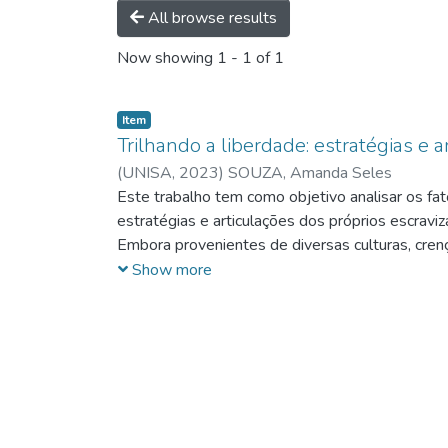
All browse results
Now showing
1 - 1 of 1
Item
Trilhando a liberdade: estratégias e 
(
UNISA,
2023
)
SOUZA, Amanda Seles
Este trabalho tem como objetivo analisar os fat
estratégias e articulações dos próprios escravi
Embora provenientes de diversas culturas, crenç
articular estratégias visando a conquista de mai
Show more
britânica e a evolução da industrialização glo
escravização, o Brasil resistia devido à influênc
sabotagens, revoltas e à formação de quilombos
autonomia do indivíduo para viver como dono d