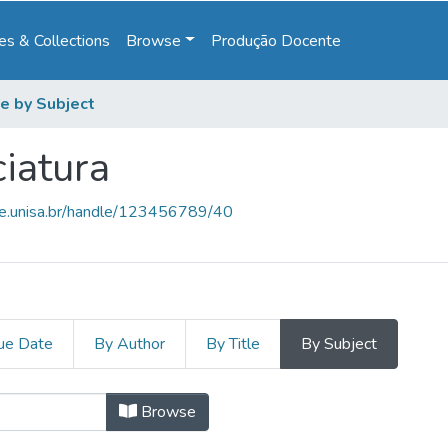
s & Collections
Browse
Produção Docente
e by Subject
iatura
ce.unisa.br/handle/123456789/40
ue Date
By Author
By Title
By Subject
nciatura by Subject "Abolição"
Browse