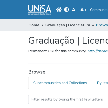
A
-
A
+
Communitie
Home
Graduação | Licenciatura
Brows
Graduação | Licenc
Permanent URI for this community
http://dspa
Browse
Subcommunities and Collections
By Iss
Browsing Graduação | Lice