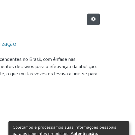
vização
scendentes no Brasil, com ênfase nas
entos decisivos para a efetivação da abolição.
le, o que muitas vezes os levava a unir-se para
o foi influenciada por fatores como a pressão
outros países das Américas já haviam abolido a
ioulos frequentemente recorriam a fugas,
savam alcançar a liberdade, que representava a
Coletamos e processamos suas informações pessoais
para os seguintes propósitos:
Autenticação,