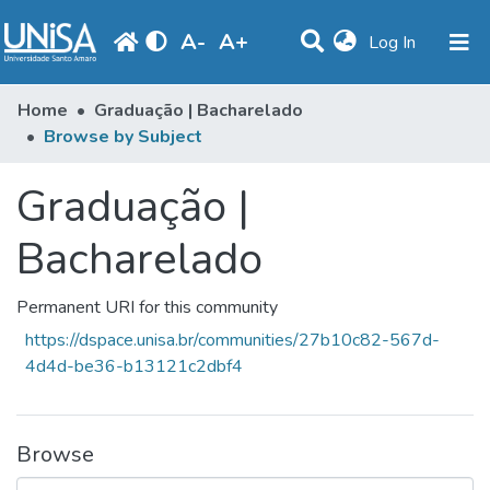
A
-
A
+
(current)
Log In
Communities & Collections
Home
Graduação | Bacharelado
Browse by Subject
Browse
Graduação |
Produção Docente
Library
Bacharelado
Periodicals
Permanent URI for this community
https://dspace.unisa.br/communities/27b10c82-567d-
4d4d-be36-b13121c2dbf4
Browse