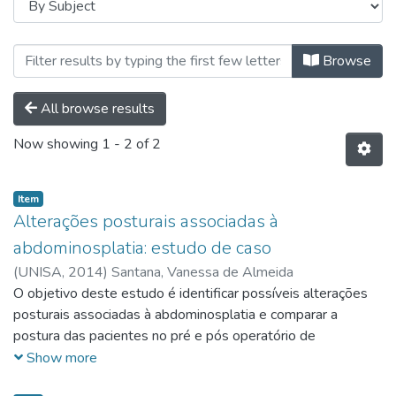
Browsing Graduação | Bacharelado
Browse
All browse results
Now showing
1 - 2 of 2
Item
Alterações posturais associadas à
abdominosplatia: estudo de caso
(
UNISA,
2014
)
Santana, Vanessa de Almeida
O objetivo deste estudo é identificar possíveis alterações
posturais associadas à abdominosplatia e comparar a
postura das pacientes no pré e pós operatório de
abdominosplatia por meio de instrumento fotográfico.
Show more