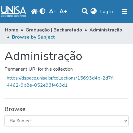
A
-
A
+
(current)
Log In
Communities & Collections
Home
Graduação | Bacharelado
Administração
Browse by Subject
Browse
Administração
Produção Docente
Library
Permanent URI for this collection
Periodicals
https://dspace.unisa.br/collections/15693d4b-2d7f-
4462-9b8e-052e93f463d1
Browse