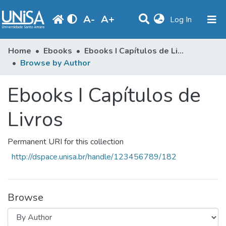
A
-
A
+
(current)
Log In
Communities & Collections
Home
Ebooks
Ebooks I Capítulos de Livros
Browse by Author
Browse
Ebooks I Capítulos de
Produção Docente
Library
Livros
Periodicals
Permanent URI for this collection
http://dspace.unisa.br/handle/123456789/182
Browse