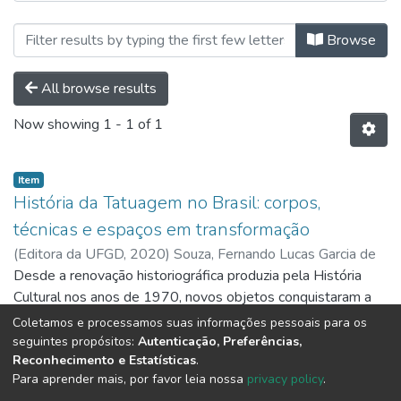
Browsing Ebooks I Capítulos de Li
Browse
All browse results
Now showing
1 - 1 of 1
Item
História da Tatuagem no Brasil: corpos,
técnicas e espaços em transformação
(
Editora da UFGD,
2020
)
Souza, Fernando Lucas Garcia de
Desde a renovação historiográfica produzia pela História
Cultural nos anos de 1970, novos objetos conquistaram a
atenção do historiador. Mais especificamente a partir da
Coletamos e processamos suas informações pessoais para os
década de 1980, uma História do Corpo ganharia também
Show more
seguintes propósitos:
Autenticação, Preferências,
Reconhecimento e Estatísticas
.
notoriedade entre as produções acadêmicas. Este livro,
Para aprender mais, por favor leia nossa
privacy policy
.
resultado da primeira pesquisa a tomar a tatuagem como