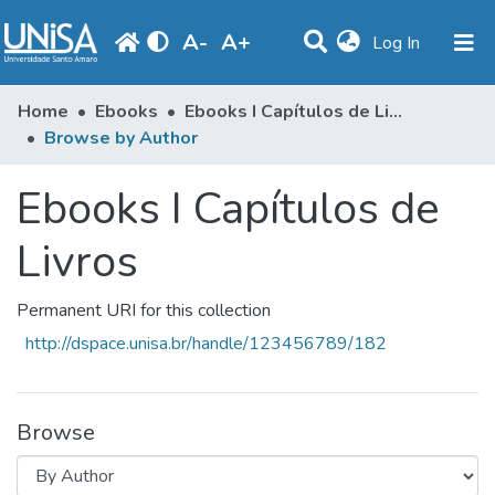
A
-
A
+
(current)
Log In
Communities & Collections
Home
Ebooks
Ebooks I Capítulos de Livros
Browse by Author
Browse
Ebooks I Capítulos de
Produção Docente
Library
Livros
Periodicals
Permanent URI for this collection
http://dspace.unisa.br/handle/123456789/182
Browse