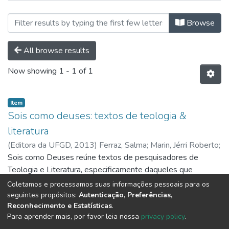
Browsing Ebooks I Capítulos de Li
Browse
All browse results
Now showing
1 - 1 of 1
Item
Sois como deuses: textos de teologia &
literatura
(
Editora da UFGD,
2013
)
Ferraz, Salma
;
Marin, Jérri Roberto
;
Leopoldo, Raphael Novaresi
Sois como Deuses reúne textos de pesquisadores de
Teologia e Literatura, especificamente daqueles que
participaram do Simpósio de Teologia e Literatura: estudos
Coletamos e processamos suas informações pessoais para os
comparados, realizado durante o III Simpósio Internacional
Show more
seguintes propósitos:
Autenticação, Preferências,
Reconhecimento e Estatísticas
.
sobre Religiosidade, Diálogos Culturais e Hibridações, que
Para aprender mais, por favor leia nossa
privacy policy
.
ocorreu em Campo Grande entre 21 e 24 de abril de 2009,