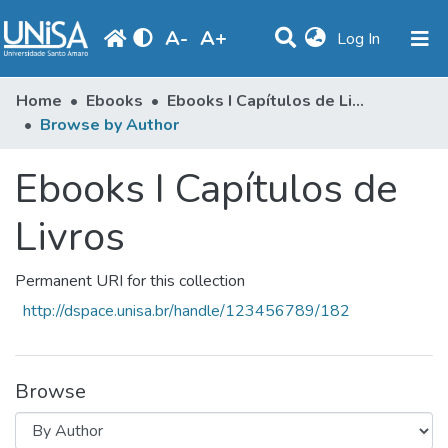
A
-
A
+
(current)
Log In
Communities & Collections
Home
Ebooks
Ebooks I Capítulos de Livros
Browse by Author
Browse
Ebooks I Capítulos de
Produção Docente
Library
Livros
Periodicals
Permanent URI for this collection
http://dspace.unisa.br/handle/123456789/182
Browse