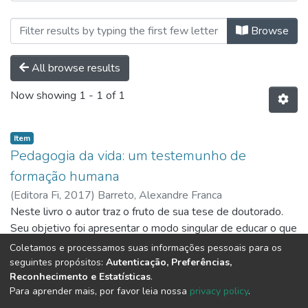
Browsing Ebooks I Capítulos de Li
Browse
All browse results
Now showing
1 - 1 of 1
Item
Pedagogia da vida: um testemunho de
formação humana
(
Editora Fi,
2017
)
Barreto, Alexandre Franca
Neste livro o autor traz o fruto de sua tese de doutorado.
Seu objetivo foi apresentar o modo singular de educar o que
vem vivendo há pouco mais de uma década e que intitula
Coletamos e processamos suas informações pessoais para os
como Pedagogia da Vida. A obra está ancorada no
Show more
seguintes propósitos:
Autenticação, Preferências,
Reconhecimento e Estatísticas
.
pensamento reichiano e loweniano e é através de um
Para aprender mais, por favor leia nossa
privacy policy
.
estudo de caráter testemunhal que busca construir os