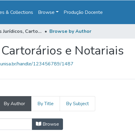
s & Collections
Browse
Produção Docente
Serviços Jurídicos, Cartorários e Notariais
Browse by Author
 Cartorários e Notariais
e.unisa.br/handle/123456789/1487
By Author
By Title
By Subject
s, Cartorários e Notariais by Author
Browse