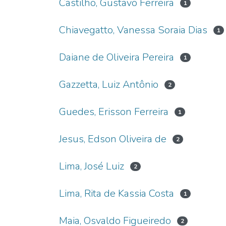
Castilho, Gustavo Ferreira
1
Chiavegatto, Vanessa Soraia Dias
1
Daiane de Oliveira Pereira
1
Gazzetta, Luiz Antônio
2
Guedes, Erisson Ferreira
1
Jesus, Edson Oliveira de
2
Lima, José Luiz
2
Lima, Rita de Kassia Costa
1
Maia, Osvaldo Figueiredo
2