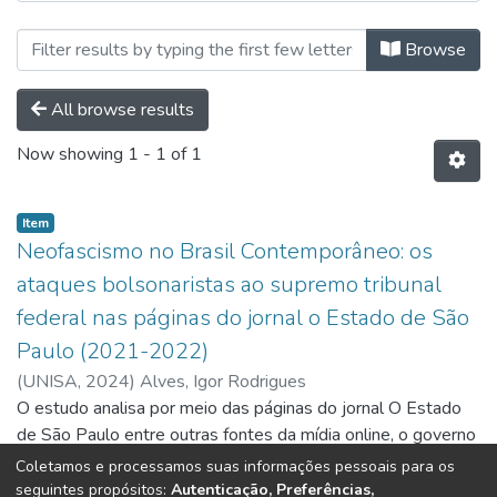
Browsing Programas de Mestrado b
Browse
All browse results
Now showing
1 - 1 of 1
Item
Neofascismo no Brasil Contemporâneo: os
ataques bolsonaristas ao supremo tribunal
federal nas páginas do jornal o Estado de São
Paulo (2021-2022)
(
UNISA,
2024
)
Alves, Igor Rodrigues
O estudo analisa por meio das páginas do jornal O Estado
de São Paulo entre outras fontes da mídia online, o governo
do 38º presidente do Brasil, Jair Messias Bolsonaro, e como
Coletamos e processamos suas informações pessoais para os
durante seus quatro anos de governo, Bolsonaro flertou
Show more
seguintes propósitos:
Autenticação, Preferências,