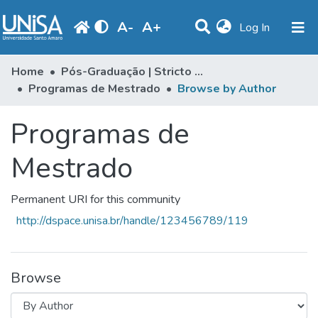
A
-
A
+
(current)
Log In
Communities & Collections
Home
Pós-Graduação | Stricto Sensu
Programas de Mestrado
Browse by Author
Browse
Programas de
Produção Docente
Library
Mestrado
Periodicals
Permanent URI for this community
http://dspace.unisa.br/handle/123456789/119
Browse