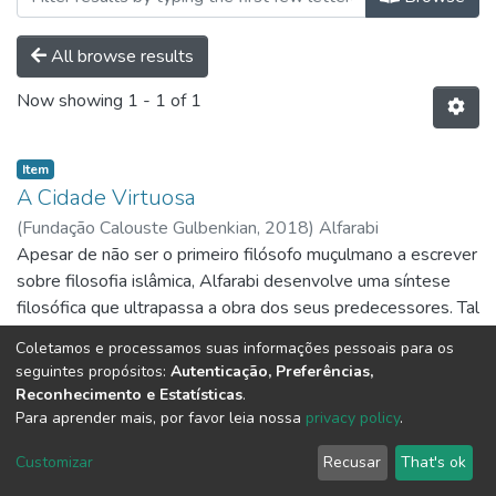
All browse results
Now showing
1 - 1 of 1
Item
A Cidade Virtuosa
(
Fundação Calouste Gulbenkian,
2018
)
Alfarabi
Apesar de não ser o primeiro filósofo muçulmano a escrever
sobre filosofia islâmica, Alfarabi desenvolve uma síntese
filosófica que ultrapassa a obra dos seus predecessores. Tal
sistema é apresentado eminentemente em "Os princípios
Show more
Coletamos e processamos suas informações pessoais para os
das ideias dos habitantes da cidade virtuosa", uma obra que
seguintes propósitos:
Autenticação, Preferências,
abrange os domínios da astronomia, da física, da metafisica,
Reconhecimento e Estatísticas
.
da biologia, da antropologia filosófica e da política.
Para aprender mais, por favor leia nossa
privacy policy
.
DSpace software
copyright © 2002-2026
LYRASIS
Customizar
Recusar
That's ok
Cookie settings
Send Feedback