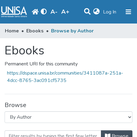
A
-
A
+
(current)
Log In
Communities & Collections
Home
Ebooks
Browse by Author
Browse
Ebooks
Produção Docente
Permanent URI for this community
Library
https://dspace.unisa.br/communities/3411087a-251a-
Periodicals
4dcc-8765-3ac091cf5735
Browse
Browsing Ebooks by Author "Alfar
Browse