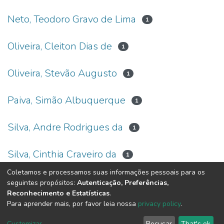
Neto, Teodoro Gravo de Lima
1
Oliveira, Cleiton Dias de
1
Oliveira, Stevão Augusto
1
Paiva, Simão Albuquerque
1
Silva, Andre Rodrigues da
1
Silva, Cinthia Craveiro da
1
Coletamos e processamos suas informações pessoais para os
Vieira, Luan
1
seguintes propósitos:
Autenticação, Preferências,
Reconhecimento e Estatísticas
.
Para aprender mais, por favor leia nossa
privacy policy
.
DSpace software
copyright © 2002-2026
LYRASIS
Customizar
Recusar
That's ok