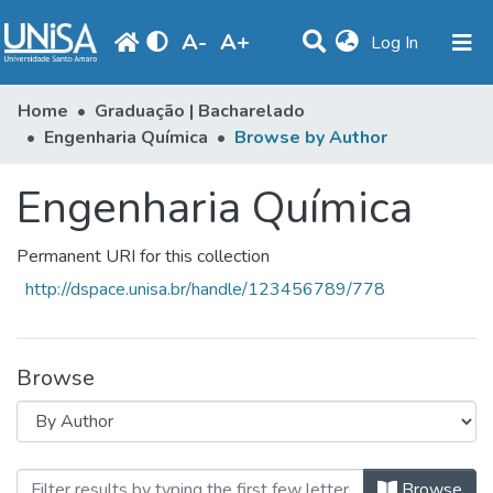
A
-
A
+
(current)
Log In
Communities & Collections
Home
Graduação | Bacharelado
Engenharia Química
Browse by Author
Browse
Engenharia Química
Produção Docente
Library
Permanent URI for this collection
Periodicals
http://dspace.unisa.br/handle/123456789/778
Browse
Browsing Engenharia Química by 
Browse