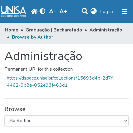
A
-
A
+
(current)
Log In
Communities & Collections
Home
Graduação | Bacharelado
Administração
Browse by Author
Browse
Administração
Produção Docente
Library
Permanent URI for this collection
Periodicals
https://dspace.unisa.br/collections/15693d4b-2d7f-
4462-9b8e-052e93f463d1
Browse