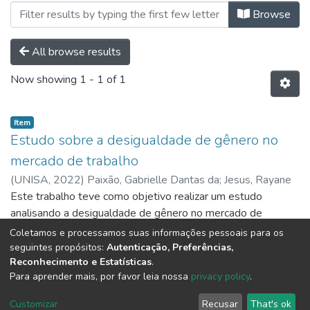
Browsing Administração by Author
Browse
All browse results
Now showing
1 - 1 of 1
Item
Estudo sobre a desigualdade de gênero no
mercado de trabalho
(
UNISA,
2022
)
Paixão, Gabrielle Dantas da
;
Jesus, Rayane
Kimberly Bispo de
Este trabalho teve como objetivo realizar um estudo
;
Ibiapina, Vitoria Rosa
analisando a desigualdade de gênero no mercado de
trabalho com enfoque no perfil do sexo feminino buscando
Coletamos e processamos suas informações pessoais para os
identificar prevalência por área profissional, idade, faixa
Show more
seguintes propósitos:
Autenticação, Preferências,
Reconhecimento e Estatísticas
.
salarial e, filhos. Foi realizada uma pesquisa de campo, com
Para aprender mais, por favor leia nossa
privacy policy
.
aplicação de questionário obtendo 208 respondentes,
destes 104 identificados como sendo do sexo masculino e
DSpace software
copyright © 2002-2026
LYRASIS
Customizar
Recusar
That's ok