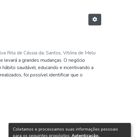
lva Rita de Cássia da
;
Santos, Vitória de Melo
e levará a grandes mudanças. O negócio
 hábito saudável, educando e incentivando a
alizados, foi possível identificar que o
ugar mais limpo e organizado. Vimos à
e roupas e calçados. Ao elaborar este trabalho
cada setor que existe dentro de uma empresa,
rentes que atuam no local para que possamos
s. Além de colaborar para um mundo mais
dutos bem higienizados e em excelente estado.
Coletamos e processamos suas informações pessoais
para os seguintes propósitos:
Autenticação,