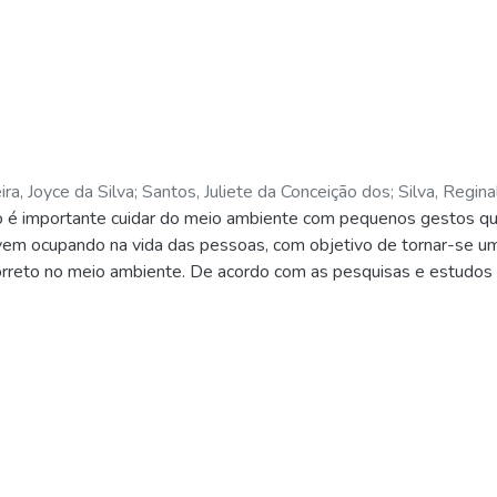
ira, Joyce da Silva
;
Santos, Juliete da Conceição dos
;
Silva, Regina
é importante cuidar do meio ambiente com pequenos gestos qu
vem ocupando na vida das pessoas, com objetivo de tornar-se um
correto no meio ambiente. De acordo com as pesquisas e estudos re
inanceiro, deixando de ser visto com aspeto de velho para um l
 todos podemos ajudar o nosso planeta através da reutilização d
uar um bom planejamento, buscando a melhor forma de administrar 
gócio. Foi efetuado um estudo da região escolhida e dos concor
el, buscando sempre o aumento das vendas e o sucesso nos lucro
rechó JRV serão selecionadas com muito zelo e carinho, com pro