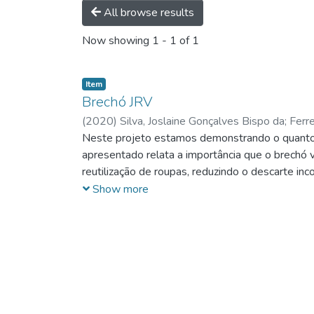
All browse results
Now showing
1 - 1 of 1
Item
Brechó JRV
(
2020
)
Silva, Joslaine Gonçalves Bispo da
;
Ferre
Neste projeto estamos demonstrando o quanto 
apresentado relata a importância que o brechó 
reutilização de roupas, reduzindo o descarte in
consumo em brechós vem crescendo no mercado f
Show more
necessidade de demonstrar para as pessoas que
foi possível identificar a importância de efet
sempre visando a busca pelo crescimento do ne
conquistar os clientes da melhor forma possív
sustentável, as peças que serão vendidas no B