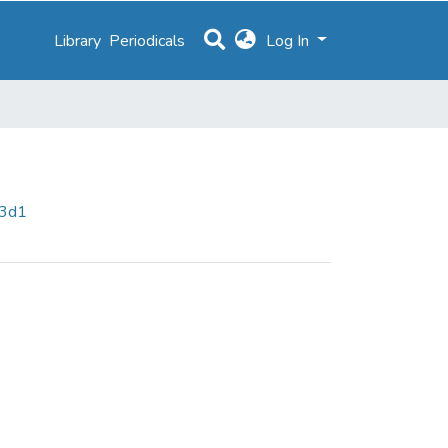
Library
Periodicals
Log In
63d1