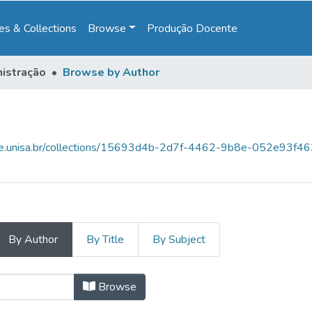
s & Collections
Browse
Produção Docente
istração
Browse by Author
ace.unisa.br/collections/15693d4b-2d7f-4462-9b8e-052e93f4
By Author
By Title
By Subject
Author "Ferreira, Joyce da Silva"
Browse