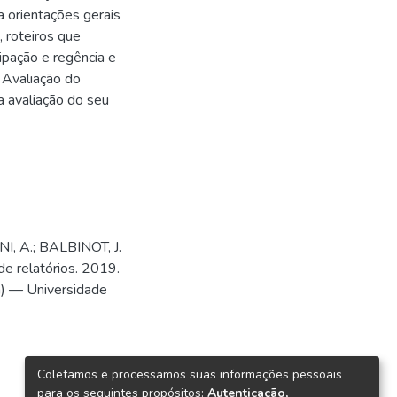
 orientações gerais
, roteiros que
pação e regência e
Avaliação do
 avaliação do seu
I, A.; BALBINOT, J.
de relatórios. 2019.
a) — Universidade
Coletamos e processamos suas informações pessoais
para os seguintes propósitos:
Autenticação,