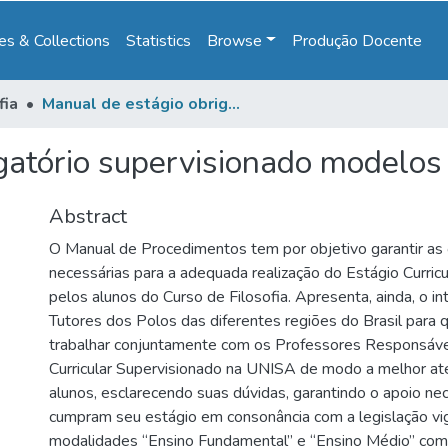
s & Collections
Statistics
Browse
Produção Docente
fia
Manual de estágio obrigatório supervisionado modelos de relatórios
gatório supervisionado modelos 
Abstract
O Manual de Procedimentos tem por objetivo garantir as o
necessárias para a adequada realização do Estágio Curri
pelos alunos do Curso de Filosofia. Apresenta, ainda, o int
Tutores dos Polos das diferentes regiões do Brasil para
trabalhar conjuntamente com os Professores Responsávei
Curricular Supervisionado na UNISA de modo a melhor a
alunos, esclarecendo suas dúvidas, garantindo o apoio nec
cumpram seu estágio em consonância com a legislação v
modalidades “Ensino Fundamental” e “Ensino Médio” como