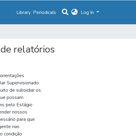
Library
Periodicals
Log In
de relatórios
rientações
cular Supervisionado
uito de subsidiar os
 que possam
s pelo Estágio
tender nossos
essário para que
igente nas
 condição