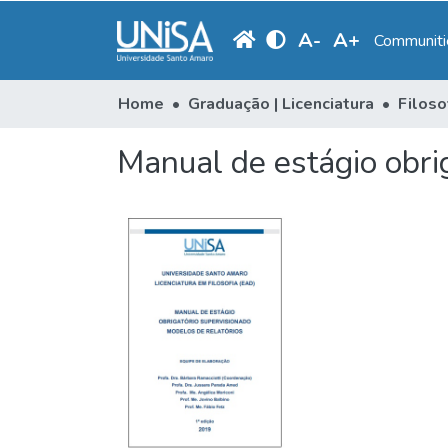
A
-
A
+
Communitie
Home
Graduação | Licenciatura
Filoso
Manual de estágio obri